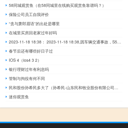
58同城观赏鱼（在58同城里在线购买观赏鱼靠谱吗？）
保险公司员工自我评价
“贪与萧郎眉语”的出处是哪里
在城里买房回老家过年好吗
2023-11-18 18:38： 2023-11-18 18:38,因车辆交通事故，S51宁静高速驶往静海方向K21+000处(津滨宁静互通立交至津滨宁静互通立交之间)现场占用应急车道。 ​​​
春节后还有哪些好日子过
IOS 4（ios4 3 2）
银行理财过年有利息吗
管制与拘役有何不同
民和股份孙希民多大了（孙希民-山东民和牧业股份有限公司董事长介绍）
迷你观赏鱼