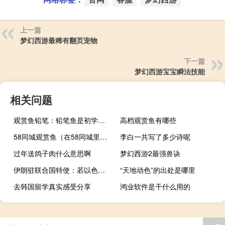
上一篇
梦幻西游最稀有翻页宠物
下一篇
梦幻西游宝宝瞬法技能
相关问题
观赏鱼铅笔：铅笔鱼是初学者比较容易饲养的观赏鱼
高档观赏鱼有哪些
58同城观赏鱼（在58同城里在线购买观赏鱼靠谱吗？）
李白一共写了多少诗呢
过年送鸽子肉什么意思啊
梦幻西游2最强兽诀
伊朗驻联合国特使：若以色列不袭击伊朗 则伊朗不会加入战斗
“天地动色”的出处是哪里
去韩国留学真实感受分享
鸿业软件是干什么用的
“北鴈来时岁欲昏”的出处是哪里
元宵是吃的
电脑换内存条需要重装系统吗