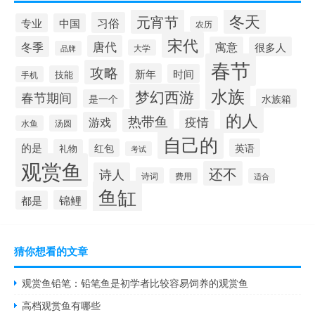
冬天
元宵节
习俗
专业
中国
农历
宋代
唐代
冬季
寓意
很多人
大学
品牌
春节
攻略
新年
时间
技能
手机
水族
梦幻西游
春节期间
水族箱
是一个
的人
热带鱼
疫情
游戏
汤圆
水鱼
自己的
的是
红包
英语
礼物
考试
观赏鱼
还不
诗人
诗词
费用
适合
鱼缸
锦鲤
都是
猜你想看的文章
观赏鱼铅笔：铅笔鱼是初学者比较容易饲养的观赏鱼
高档观赏鱼有哪些