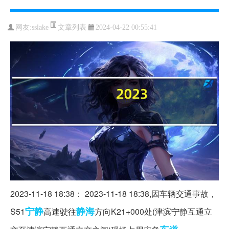
文章列表
网友:
sslake
2024-04-22 00:55:41
2023-11-18 18:38： 2023-11-18 18:38,因车辆交通事故，
宁静
静海
S51
高速驶往
方向K21+000处(津滨宁静互通立