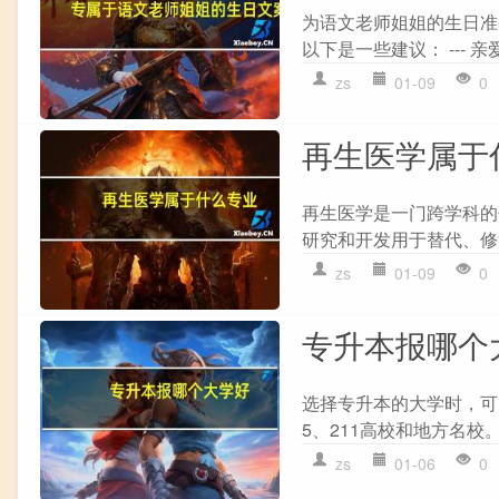
为语文老师姐姐的生日准
以下是一些建议： --- 
zs
01-09
0
再生医学属于
再生医学是一门跨学科的
研究和开发用于替代、修
zs
01-09
0
专升本报哪个
选择专升本的大学时，可以
5、211高校和地方名校。
zs
01-06
0