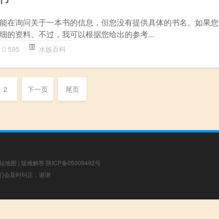
能在询问关于一本书的信息，但您没有提供具体的书名。如果您
细的资料。不过，我可以根据您给出的参考...
595
水族百科
2
下一页
尾页
站地图
|
疑难解答
陕ICP备05009492号
，我们会及时纠正，谢谢