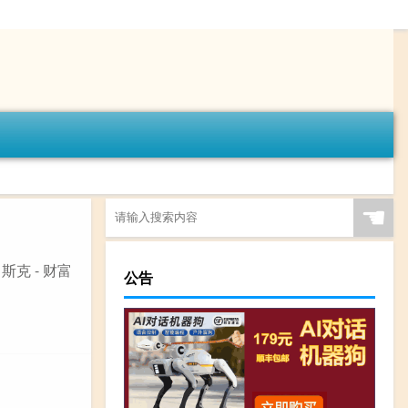
☚
斯克 - 财富
公告