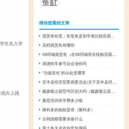
鱼缸
猜你想看的文章
观赏鱼铅笔：铅笔鱼是初学者比较容易饲养的观赏鱼
学生在入学
高档观赏鱼有哪些
58同城观赏鱼（在58同城里在线购买观赏鱼靠谱吗？）
滴滴快车春节后会涨价吗
“功超造化”的出处是哪里
宜丰县经济贸委易委员会(关于宜丰县经济贸委易委员会简述)
戴森吸尘器型号区别大吗（戴森吸尘器型号区别）
前或向上跳
雅思培训班学费多少呢
隆科多的姐姐是谁（隆科多）
出韩国都需要准备什么
男士冬天皮衣外套加厚吗