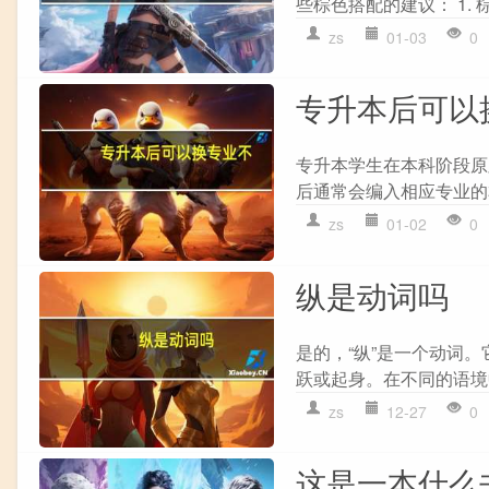
些棕色搭配的建议： 1. 棕
zs
01-03
0
专升本后可以
专升本学生在本科阶段原
后通常会编入相应专业的
zs
01-02
0
纵是动词吗
是的，“纵”是一个动词
跃或起身。在不同的语境中
zs
12-27
0
这是一本什么