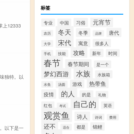
标签
元宵节
习俗
专业
中国
上12333
冬天
唐代
冬季
农历
品牌
宋代
寓意
很多人
大学
攻略
新年
时间
技能
手机
春节
春节期间
是一个
水族
梦幻西游
水族箱
味独特。以
热带鱼
游戏
汤圆
水鱼
的人
疫情
的是
礼物
自己的
红包
英语
考试
观赏鱼
诗人
诗词
费用
还不
锦鲤
都是
。以下是一
适合