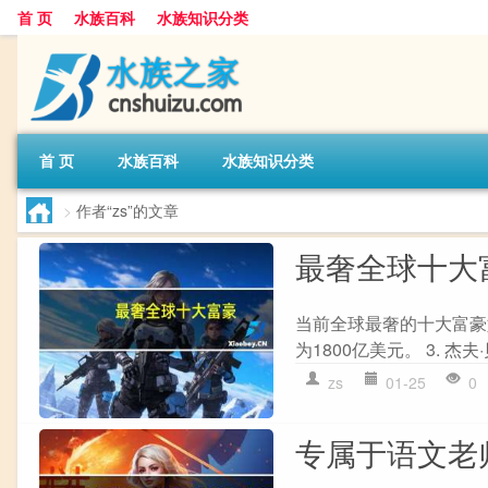
首 页
水族百科
水族知识分类
首 页
水族百科
水族知识分类
>
作者“zs”的文章
最奢全球十大
当前全球最奢的十大富豪如下：
为1800亿美元。 3. 杰夫·
zs
01-25
0
专属于语文老