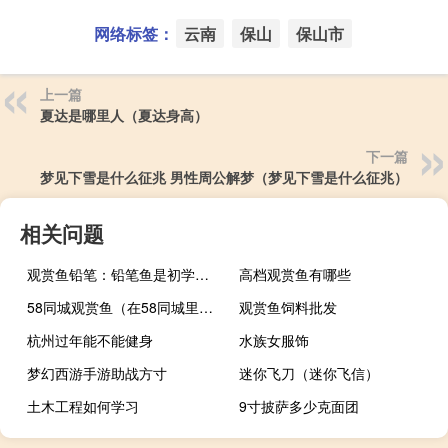
网络标签：
云南
保山
保山市
上一篇
夏达是哪里人（夏达身高）
下一篇
梦见下雪是什么征兆 男性周公解梦（梦见下雪是什么征兆）
相关问题
观赏鱼铅笔：铅笔鱼是初学者比较容易饲养的观赏鱼
高档观赏鱼有哪些
58同城观赏鱼（在58同城里在线购买观赏鱼靠谱吗？）
观赏鱼饲料批发
杭州过年能不能健身
水族女服饰
梦幻西游手游助战方寸
迷你飞刀（迷你飞信）
土木工程如何学习
9寸披萨多少克面团
厦门水族市场
minemc攻略