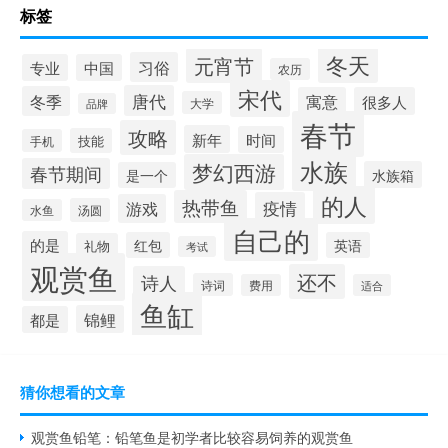
标签
冬天
元宵节
习俗
专业
中国
农历
宋代
唐代
冬季
寓意
很多人
大学
品牌
春节
攻略
新年
时间
技能
手机
水族
梦幻西游
春节期间
水族箱
是一个
的人
热带鱼
疫情
游戏
汤圆
水鱼
自己的
的是
红包
英语
礼物
考试
观赏鱼
还不
诗人
诗词
费用
适合
鱼缸
锦鲤
都是
猜你想看的文章
观赏鱼铅笔：铅笔鱼是初学者比较容易饲养的观赏鱼