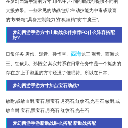
在梦幻西游手游的方寸山PK中,不同的助战可提供不同的
支援效果。一些常见的助战包括:主动技能为中毒或致盲
的“蜘蛛精”;具备控制能力的“狐狸精”或“牛魔王”。
梦幻西游手游方寸山助战伙伴推荐FC什么阵容搭配
好?
西海
日常任务 唐僧、观音、孙悟空、
龙王 观音、西海龙
王、红孩儿、孙悟空 其实封系在日常任务中是一个挺废的
存在,加上手游里的方寸还没了催眠符。所以在日常。
梦幻西游手游方寸加点宝石助战?
敏耐,或敏血耐,宝石,黑宝石,月亮石,红纹石,光芒石 敏耐,或
敏血耐,宝石,黑宝石,月亮石,红纹石,光芒石
梦幻西游手游新助战肿么搭配 新助战搭配