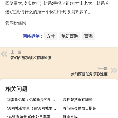
回复量大,皮实耐打); 封系:菩提老祖(方寸山老大、封系首
选);过剧情什么的拉一个比组个封系划算多了,。
爱淘粉丝网
网络标签：
方寸
梦幻西游
西海
上一篇
梦幻西游功绩区有哪些服
下一篇
梦幻西游任务须弥速度
相关问题
观赏鱼铅笔：铅笔鱼是初学者比较容易饲养的观赏鱼
高档观赏鱼有哪些
58同城观赏鱼（在58同城里在线购买观赏鱼靠谱吗？）
春节晚会播放日期是
“名流真尔辈”的出处是哪里
湖南水族