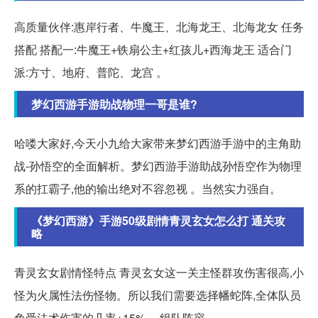
高质量伙伴:惠岸行者、牛魔王、北海龙王、北海龙女 任务
搭配 搭配一:牛魔王+铁扇公主+红孩儿+西海龙王 适合门
派:方寸、地府、普陀、龙宫 。
梦幻西游手游助战物理一哥是谁?
哈喽大家好,今天小九给大家带来梦幻西游手游中的主角助
战-孙悟空的全面解析。梦幻西游手游助战孙悟空作为物理
系的扛霸子,他的输出绝对不容忽视 。当然实力强自。
《梦幻西游》手游50级剧情青灵玄女怎么打 通关攻
略
青灵玄女剧情怪特点 青灵玄女这一关主怪群攻伤害很高,小
怪为火属性法伤怪物。所以我们需要选择幡蛇阵,全体队员
免受法术伤害的几率+15%。 组队阵容。