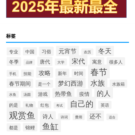
标签
冬天
元宵节
习俗
专业
中国
农历
宋代
唐代
冬季
寓意
很多人
大学
品牌
春节
攻略
新年
时间
技能
手机
水族
梦幻西游
春节期间
水族箱
是一个
的人
热带鱼
疫情
游戏
汤圆
水鱼
自己的
的是
红包
英语
礼物
考试
观赏鱼
还不
诗人
诗词
费用
适合
鱼缸
锦鲤
都是