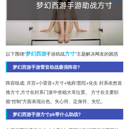
梦幻西游
方寸
以下围绕“
手游助战
”主题解决网友的困惑
梦幻西游手游雷音助战最强阵容?
阵容组成: 月宫+小雷音+方寸+地府/普陀+化生 封系依然首
推方寸,方寸在封系门派中坐稳大哥位置。 方寸在主要职
能“控制”方面表现出色。失心符、定身符、失忆。
梦幻西游手游方寸pk带什么助战?