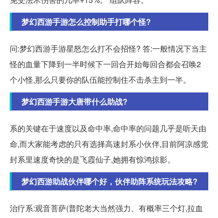
梦幻西游手游怎么控制助手打哪个怪?
问:梦幻西游手游星怒怎么打不会招怪? 答:一般情况下当主
怪的血量下降到一半时候下一回合开始每回合都会召唤2
个小怪,那么只要你的队伍能控制住不击杀主到一半。
梦幻西游手游大唐带什么助战?
系的关键在于速度以及命中率,命中率的问题几乎是听天由
命,而大家能考虑的只有选择高速封系小伙伴,目前阿凉感觉
封系里速度奇快的是飞霞仙子,她拥有惊鸿掠影。
梦幻西游助战伙伴哪个好，伙伴助阵系统玩法攻略?
治疗系:观音菩萨(普陀老大当然强力、有概率三个灯,拉血