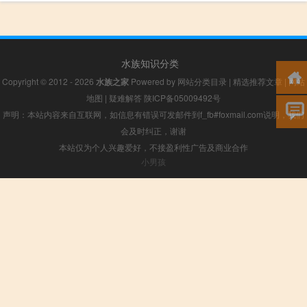
水族知识分类
Copyright © 2012 - 2026
水族之家
Powered by
网站分类目录
|
精选推荐文章
|
网站
地图
|
疑难解答
陕ICP备05009492号
声明：本站内容来自互联网，如信息有错误可发邮件到f_fb#foxmail.com说明，我们
会及时纠正，谢谢
本站仅为个人兴趣爱好，不接盈利性广告及商业合作
小男孩