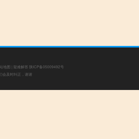
站地图
|
疑难解答
陕ICP备05009492号
，我们会及时纠正，谢谢