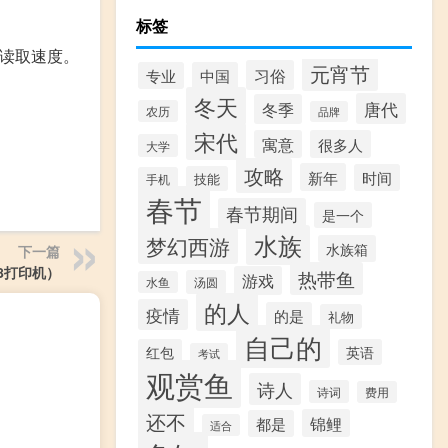
标签
的读取速度。
元宵节
习俗
专业
中国
冬天
唐代
冬季
农历
品牌
宋代
寓意
很多人
大学
攻略
新年
时间
技能
手机
春节
春节期间
是一个
水族
梦幻西游
水族箱
下一篇
8打印机）
热带鱼
游戏
汤圆
水鱼
的人
疫情
的是
礼物
自己的
红包
英语
考试
观赏鱼
诗人
诗词
费用
还不
锦鲤
都是
适合