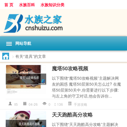
首 页
水族百科
水族知识分类
网站导航
>
有关“道具”的文章
魔塔50攻略视频
以下围绕“魔塔50攻略视频”主题解决网
友的困惑 魔塔50层第50关怎么过? 在魔
塔50层第50关中,你需要进行以下步骤:
与左上角的守卫对话,他会告诉你...
lt5
04-26
0
136
手游攻略
天天跑酷高分攻略
以下围绕“天天跑酷高分攻略”主题解决