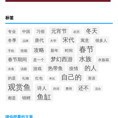
标签
冬天
元宵节
习俗
专业
中国
农历
宋代
唐代
冬季
寓意
很多人
大学
品牌
春节
攻略
新年
时间
技能
手机
水族
梦幻西游
春节期间
水族箱
是一个
的人
热带鱼
疫情
游戏
汤圆
水鱼
自己的
的是
红包
英语
礼物
考试
观赏鱼
还不
诗人
诗词
费用
适合
鱼缸
锦鲤
都是
猜你想看的文章