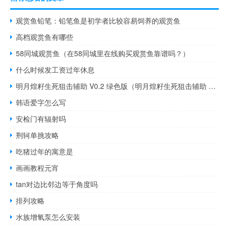
观赏鱼铅笔：铅笔鱼是初学者比较容易饲养的观赏鱼
高档观赏鱼有哪些
58同城观赏鱼（在58同城里在线购买观赏鱼靠谱吗？）
什么时候发工资过年休息
明月煌籽生死狙击辅助 V0.2 绿色版（明月煌籽生死狙击辅助 V0.2 绿色版功能简介）
韩语爱字怎么写
安检门有辐射吗
荆轲单挑攻略
吃猪过年的寓意是
画画教程元宵
tan对边比邻边等于角度吗
排列攻略
水族增氧泵怎么安装