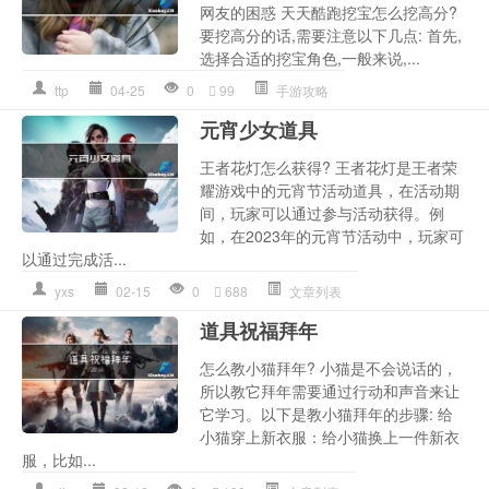
网友的困惑 天天酷跑挖宝怎么挖高分?
要挖高分的话,需要注意以下几点: 首先,
选择合适的挖宝角色,一般来说,...
ttp
04-25
0
99
手游攻略
元宵少女道具
王者花灯怎么获得? 王者花灯是王者荣
耀游戏中的元宵节活动道具，在活动期
间，玩家可以通过参与活动获得。例
如，在2023年的元宵节活动中，玩家可
以通过完成活...
yxs
02-15
0
688
文章列表
道具祝福拜年
怎么教小猫拜年? 小猫是不会说话的，
所以教它拜年需要通过行动和声音来让
它学习。以下是教小猫拜年的步骤: 给
小猫穿上新衣服：给小猫换上一件新衣
服，比如...