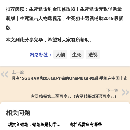
推荐阅读：生死狙击刷金币修改器丨生死狙击无敌辅助最
新版丨生死狙击人物透视器丨生死狙击透视辅助2019最新
版
本文到此分享完毕，希望对大家有所帮助。
网络标签：
人物
生死
透视
上一篇
具有12GBRAM和256GB存储的OnePlus9R智能手机在中国上市
下一篇
古灵精探第二季百度云（古灵精探2国语百度云）
相关问题
观赏鱼铅笔：铅笔鱼是初学者比较容易饲养的观赏鱼
高档观赏鱼有哪些