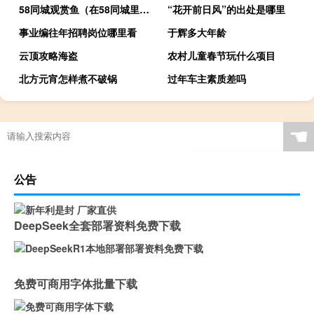
58同城观赏鱼（在58同城里在线购买观赏鱼靠谱吗？）
“花开前日风”的出处是哪里
事业编往年招聘岗位哪里看
于辉多大年龄
云顶攻略海盗
农村儿童春节玩什么项目
北方元宵怎样煮不破锅
过年车主素质差吗
今年属老龙的是多大年龄
江西吉安可提供荣事达电磁炉维修服务地址在哪
汽车资讯：福特汽车选择英国充电服务提供商爱尔兰
☚
公告
DeepSeek全套部署资料免费下载
免费可商用字体批量下载