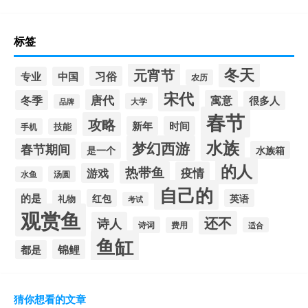
标签
冬天
元宵节
习俗
专业
中国
农历
宋代
唐代
冬季
寓意
很多人
大学
品牌
春节
攻略
新年
时间
手机
技能
水族
梦幻西游
春节期间
水族箱
是一个
的人
热带鱼
疫情
游戏
汤圆
水鱼
自己的
的是
红包
英语
礼物
考试
观赏鱼
还不
诗人
诗词
费用
适合
鱼缸
锦鲤
都是
猜你想看的文章