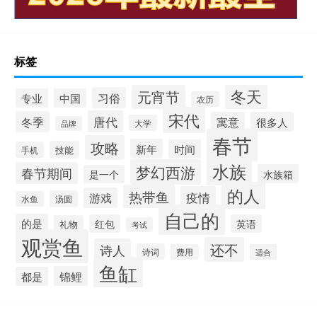
标签
冬天
元宵节
习俗
专业
中国
农历
宋代
唐代
冬季
寓意
很多人
大学
品牌
春节
攻略
新年
时间
技能
手机
水族
梦幻西游
春节期间
水族箱
是一个
的人
热带鱼
疫情
游戏
汤圆
水鱼
自己的
的是
红包
英语
礼物
考试
观赏鱼
还不
诗人
诗词
费用
适合
鱼缸
锦鲤
都是