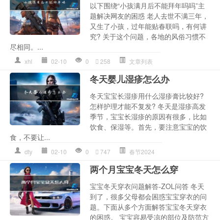
以下围绕“小孩满月后不能拜年吗吗”主
题解决网友的困惑 老人去世不满三年，
又生了小孩，过年能贴春联吗，有何讲
究? 关于这个问题，各地的风俗习惯不
尽相同。...
xhl
02-10
0
258
文章列表
冬天婴儿湿疹怎么办
冬天宝宝长湿疹用什么湿疹膏比较好?
怎样护理才能不复发? 冬天是湿疹高发
季节，宝宝长湿疹的原因有很多，比如
饮食、保湿等。首先，要注意宝宝的饮
食，不要让...
dty
02-10
0
747
春节2024
两个月宝宝冬天怎么穿
宝宝冬天穿衣问题解答-ZOL问答 冬天
到了，很多父母都会困惑宝宝穿衣的问
题。下面从多个方面解答宝宝冬天穿衣
的困惑。 宝宝容易受凉的部位及防范方