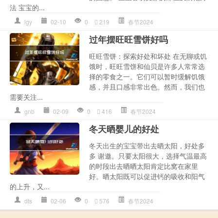
法 宝宝的...
lgy
02-10
0
219
春节2024
过年摆旺旺雪饼好吗
旺旺雪饼：探索好处和坏处 在无聊或饥
饿时，旺旺雪饼和仙贝是许多人常常选
择的零食之一。它们可以暂时缓解饥饿
感，并且口感非常出色。然而，我们也
需要关注...
gnb
02-09
0
416
春节2024
冬天晒婴儿的好处
冬天出生的宝宝带出去晒太阳，好处多
多 谢邀。只要太阳很大，选择气温最高
的时段出去晒晒太阳肯定比窝在家里
好。晒太阳既可以促进钙的吸收和阳气
的上升，又...
dts
02-06
0
576
春节2024