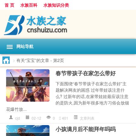
首 页
水族百科
水族知识分类
网站导航
>
有关“宝宝”的文章
- 第2页
春节带孩子在家怎么带好
下面围绕“春节带孩子在家怎么带好”主
题解决网友的困惑 过年带娃该注意什
么? 过新年的话,在家带娃娃最应该注意
的是防火,因为新年很多地方习俗会放烟
花爆竹放...
cjd
02-12
0
401
文章列表
小孩满月后不能拜年吗吗