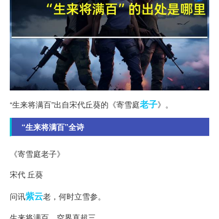
老子
“生来将满百”出自宋代丘葵的《寄雪庭
》。
“生来将满百”全诗
《寄雪庭老子》
宋代 丘葵
紫云
问讯
老，何时立雪参。
生来将满百，空界直超三。