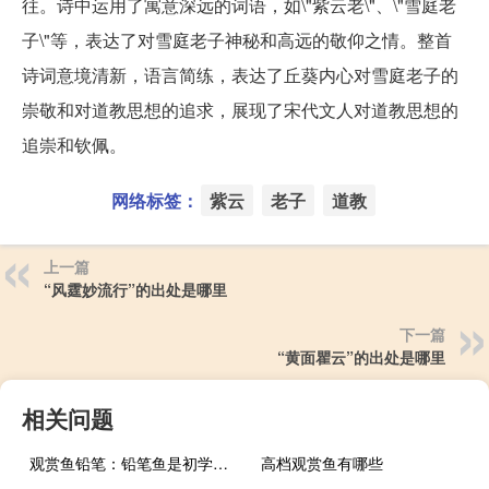
往。诗中运用了寓意深远的词语，如\"紫云老\"、\"雪庭老
子\"等，表达了对雪庭老子神秘和高远的敬仰之情。整首
诗词意境清新，语言简练，表达了丘葵内心对雪庭老子的
崇敬和对道教思想的追求，展现了宋代文人对道教思想的
追崇和钦佩。
网络标签：
紫云
老子
道教
上一篇
“风霆妙流行”的出处是哪里
下一篇
“黄面瞿云”的出处是哪里
相关问题
观赏鱼铅笔：铅笔鱼是初学者比较容易饲养的观赏鱼
高档观赏鱼有哪些