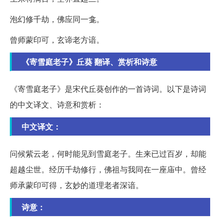
泡幻修千劫，佛应同一龛。
曾师蒙印可，玄谛老方谙。
《寄雪庭老子》丘葵 翻译、赏析和诗意
《寄雪庭老子》是宋代丘葵创作的一首诗词。以下是诗词
的中文译文、诗意和赏析：
中文译文：
问候紫云老，何时能见到雪庭老子。生来已过百岁，却能
超越尘世。经历千劫修行，佛祖与我同在一座庙中。曾经
师承蒙印可得，玄妙的道理老者深谙。
诗意：