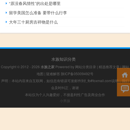
“原没春风情性”的出处是哪里
留学美国怎么准备 要带什么行李
大年三十厨房吉祥物是什么
水族知识分类
Copyright © 2012 - 2026
水族之家
Powered by
网站分类目录
|
精选推荐文章
|
网站
地图
|
疑难解答
陕ICP备05009492号
声明：本站内容来自互联网，如信息有错误可发邮件到f_fb#foxmail.com说明，我们
会及时纠正，谢谢
本站仅为个人兴趣爱好，不接盈利性广告及商业合作
小男孩