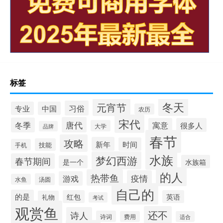
标签
冬天
元宵节
习俗
专业
中国
农历
宋代
唐代
冬季
寓意
很多人
大学
品牌
春节
攻略
新年
时间
技能
手机
水族
梦幻西游
春节期间
水族箱
是一个
的人
热带鱼
疫情
游戏
汤圆
水鱼
自己的
的是
红包
英语
礼物
考试
观赏鱼
还不
诗人
诗词
费用
适合