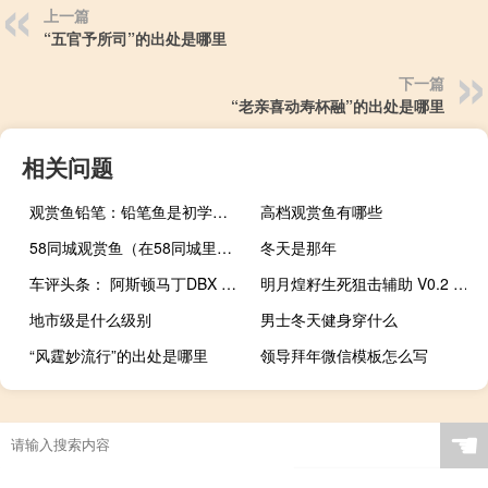
上一篇
“五官予所司”的出处是哪里
下一篇
“老亲喜动寿杯融”的出处是哪里
相关问题
观赏鱼铅笔：铅笔鱼是初学者比较容易饲养的观赏鱼
高档观赏鱼有哪些
58同城观赏鱼（在58同城里在线购买观赏鱼靠谱吗？）
冬天是那年
车评头条： 阿斯顿马丁DBX SUV在2019年古德伍德速度节上首次亮相
明月煌籽生死狙击辅助 V0.2 绿色版（明月煌籽生死狙击辅助 V0.2 绿色版功能简介）
地市级是什么级别
男士冬天健身穿什么
“风霆妙流行”的出处是哪里
领导拜年微信模板怎么写
姑娘嫁人要回娘家过年好吗
ps内存不足无法保存（ps内存不足）
小鱼缸 鱼缸
☚