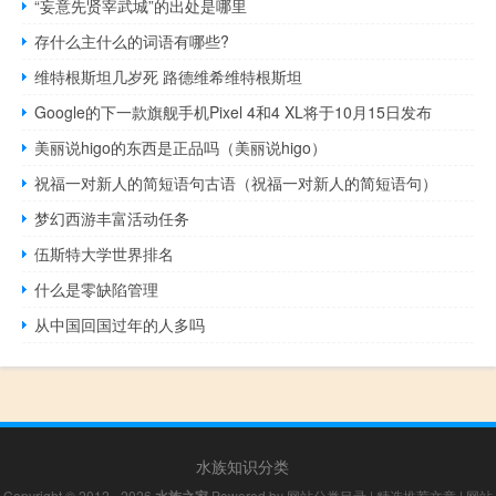
“妄意先贤宰武城”的出处是哪里
存什么主什么的词语有哪些?
维特根斯坦几岁死 路德维希维特根斯坦
Google的下一款旗舰手机Pixel 4和4 XL将于10月15日发布
美丽说higo的东西是正品吗（美丽说higo）
祝福一对新人的简短语句古语（祝福一对新人的简短语句）
梦幻西游丰富活动任务
伍斯特大学世界排名
什么是零缺陷管理
从中国回国过年的人多吗
水族知识分类
Copyright © 2012 - 2026
水族之家
Powered by
网站分类目录
|
精选推荐文章
|
网站