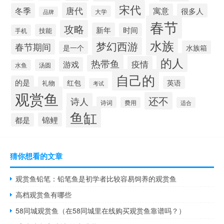
宋代
唐代
冬季
寓意
很多人
大学
品牌
春节
攻略
新年
时间
技能
手机
水族
梦幻西游
春节期间
水族箱
是一个
的人
热带鱼
疫情
游戏
汤圆
水鱼
自己的
的是
红包
英语
礼物
考试
观赏鱼
还不
诗人
诗词
费用
适合
鱼缸
锦鲤
都是
猜你想看的文章
观赏鱼铅笔：铅笔鱼是初学者比较容易饲养的观赏鱼
高档观赏鱼有哪些
58同城观赏鱼（在58同城里在线购买观赏鱼靠谱吗？）