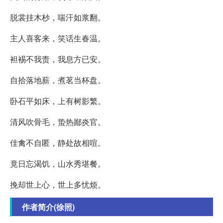
脱裳挂木杪，喘汗如浆翻。
主人喜客来，笑话生春温。
袒裼不我责，我息方已安。
自拾落地薪，煮茗当杯盘。
卧石平如床，上有树影繁。
清风吹骨毛，蛰热鄙炎官。
佳禽不自匿，静处故相喧。
竟日忘渴饥，山水秀堪餐。
挽却世上心，世上多忧烦。
作者简介(徐照)