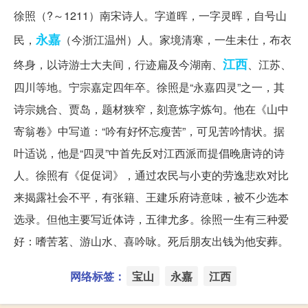
徐照（?～1211）南宋诗人。字道晖，一字灵晖，自号山
永嘉
民，
（今浙江温州）人。家境清寒，一生未仕，布衣
江西
终身，以诗游士大夫间，行迹扁及今湖南、
、江苏、
四川等地。宁宗嘉定四年卒。徐照是“永嘉四灵”之一，其
诗宗姚合、贾岛，题材狭窄，刻意炼字炼句。他在《山中
寄翁卷》中写道：“吟有好怀忘瘦苦”，可见苦吟情状。据
叶适说，他是“四灵”中首先反对江西派而提倡晚唐诗的诗
人。徐照有《促促词》，通过农民与小吏的劳逸悲欢对比
来揭露社会不平，有张籍、王建乐府诗意味，被不少选本
选录。但他主要写近体诗，五律尤多。徐照一生有三种爱
好：嗜苦茗、游山水、喜吟咏。死后朋友出钱为他安葬。
网络标签：
宝山
永嘉
江西