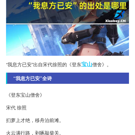
宝山
“我息方已安”出自宋代徐照的《登东
僧舍》。
“我息方已安”全诗
《登东宝山僧舍》
宋代 徐照
扪萝上才绝，移舟泊前滩。
火云满行路，剥啄敲柴关。