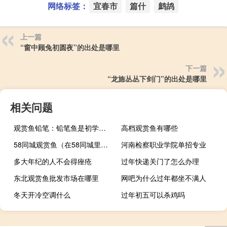
网络标签：
宜春市
篇什
鹧鸪
上一篇
“窗中顾兔初圆夜”的出处是哪里
下一篇
“龙旆丛丛下剑门”的出处是哪里
相关问题
观赏鱼铅笔：铅笔鱼是初学者比较容易饲养的观赏鱼
高档观赏鱼有哪些
58同城观赏鱼（在58同城里在线购买观赏鱼靠谱吗？）
河南检察职业学院单招专业
多大年纪的人不会得痤疮
过年快递关门了怎么办理
东北观赏鱼批发市场在哪里
网吧为什么过年都坐不满人
冬天开冷空调什么
过年初五可以杀鸡吗
求电脑主板大中小三个等级的尺寸
湖南水族