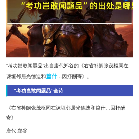
“考功岂敢闻题品”出自唐代郑谷的《右省补阙张茂枢同在
篇什
谏垣邻居光德迭和
…因抒酬寄》。
“考功岂敢闻题品”全诗
《右省补阙张茂枢同在谏垣邻居光德迭和篇什…因抒酬
寄》
唐代 郑谷