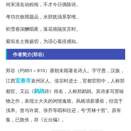
何宋清名动粉闱，不才今日偶陈诗。
考功岂敢闻题品，水部犹须系挈维。
积雪巷深酬唱夜，落花墙隔笑言时。
紫垣名士推扬切，为话心孤倍感知。
作者简介(郑谷)
郑谷（约851～910）唐朝末期著名诗人。字守愚，汉族，
宜春市
江西
袁州区人。僖宗时进士，官都官郎中，人称郑
鹧鸪
都官。又以《
诗》得名，人称郑鹧鸪。其诗多写景咏
物之作，表现士大夫的闲情逸致。风格清新通俗，但流于
浅率。曾与许裳、张乔等唱和往还，号“芳林十哲”。原有
集，已散佚，存《云台编》。