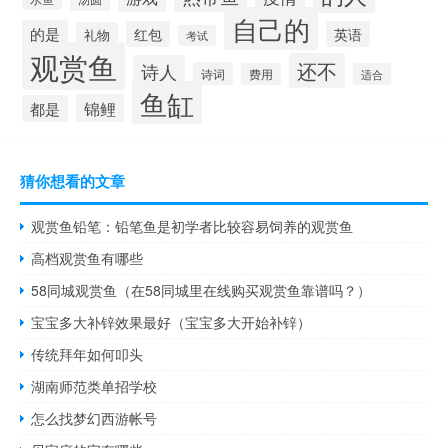
自己的
的是
红包
英语
礼物
考试
观赏鱼
还不
诗人
诗词
费用
适合
鱼缸
锦鲤
都是
猜你想看的文章
观赏鱼铅笔：铅笔鱼是初学者比较容易饲养的观赏鱼
高档观赏鱼有哪些
58同城观赏鱼（在58同城里在线购买观赏鱼靠谱吗？）
宝宝多大补锌效果最好（宝宝多大开始补锌）
传统拜年如何叩头
湖南师范类单招学校
怎么找梦幻西游帐号