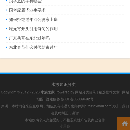
贝字底的字有哪些
国考应届毕业生要求
如何拒绝过年回公婆家上班
吃元宵开头引用诗句的作用
广东兵哥在东北过年吗
东北春节什么时候结束过年
水族知识分类
Copyright © 2012 - 2026
水族之家
Powered by
网站分类目录
|
精选推荐文章
|
网站
地图
|
疑难解答
陕ICP备05009492号
声明：本站内容来自互联网，如信息有错误可发邮件到f_fb#foxmail.com说明，我们
会及时纠正，谢谢
本站仅为个人兴趣爱好，不接盈利性广告及商业合作
小男孩