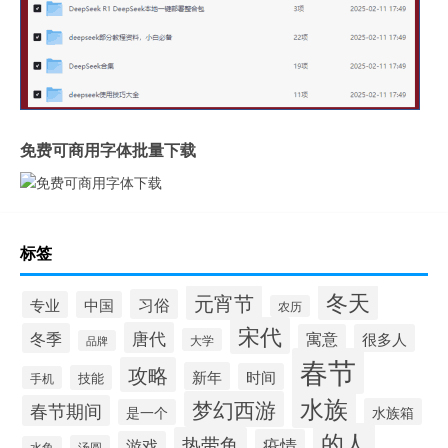
免费可商用字体批量下载
标签
冬天
元宵节
习俗
专业
中国
农历
宋代
唐代
冬季
寓意
很多人
大学
品牌
春节
攻略
新年
时间
技能
手机
水族
梦幻西游
春节期间
水族箱
是一个
的人
热带鱼
疫情
游戏
汤圆
水鱼