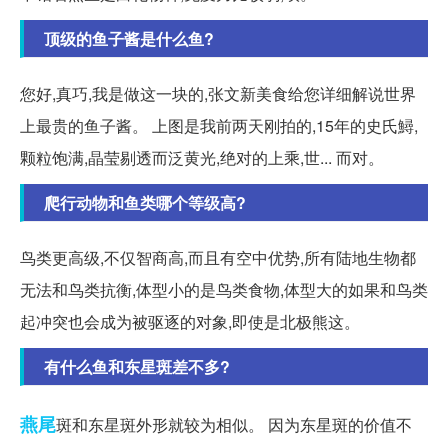
顶级的鱼子酱是什么鱼?
您好,真巧,我是做这一块的,张文新美食给您详细解说世界
上最贵的鱼子酱。 上图是我前两天刚拍的,15年的史氏鱘,
颗粒饱满,晶莹剔透而泛黄光,绝对的上乘,世... 而对。
爬行动物和鱼类哪个等级高?
鸟类更高级,不仅智商高,而且有空中优势,所有陆地生物都
无法和鸟类抗衡,体型小的是鸟类食物,体型大的如果和鸟类
起冲突也会成为被驱逐的对象,即使是北极熊这。
有什么鱼和东星斑差不多?
燕尾
斑和东星斑外形就较为相似。 因为东星斑的价值不