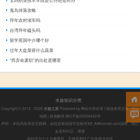
鬼岛掉落攻略
拜年农村堵车吗
台湾拜年磕头吗
留学英国中介哪个好
过年大盆菜搭什么蔬菜
“而弃命废职”的出处是哪里
水族知识分类
Copyright © 2012 - 2026
水族之家
Powered by
网站分类目录
|
精选推荐文章
|
网站
地图
|
疑难解答
陕ICP备05009492号
声明：本站内容来自互联网，如信息有错误可发邮件到f_fb#foxmail.com说明，我们
会及时纠正，谢谢
本站仅为个人兴趣爱好，不接盈利性广告及商业合作