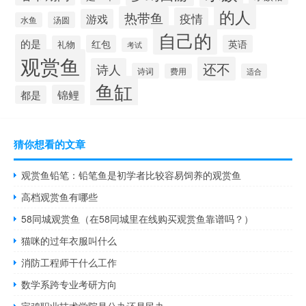
的人
热带鱼
疫情
游戏
汤圆
水鱼
自己的
的是
红包
英语
礼物
考试
观赏鱼
还不
诗人
诗词
费用
适合
鱼缸
锦鲤
都是
猜你想看的文章
观赏鱼铅笔：铅笔鱼是初学者比较容易饲养的观赏鱼
高档观赏鱼有哪些
58同城观赏鱼（在58同城里在线购买观赏鱼靠谱吗？）
猫咪的过年衣服叫什么
消防工程师干什么工作
数学系跨专业考研方向
宝鸡职业技术学院是公办还是民办