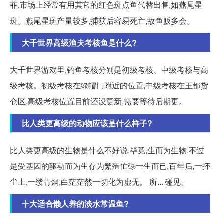
菲,市场上经常有用其它的红色斑点鱼代替出售,如燕尾星
斑。燕尾星斑产量较多,捕获后容易死亡,故鱼贩多会。
大千世界高级渔夫考核鱼是什么?
大千世界游戏里,钓鱼考核分别是初级考核、中级考核与高
级考核。初级考核在绿帽门附近的位置,中级考核在王都货
仓区,高级考核位置目前还没更新,需要等待后期更。
比人类更高级的动物应该是什么样子?
比人类更高级的生物是什么不好说,毕竟,生而为生物,不过
是受基因的驱动而为生存为繁殖忙碌一生而已,百年后,一抔
尘土,一缕青烟,白茫茫然一切化为虚无。 所... 碰见。
十大适合懒人养的淡水常温鱼?