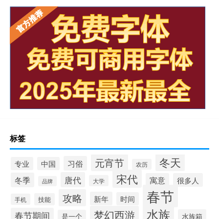
标签
冬天
元宵节
习俗
专业
中国
农历
宋代
唐代
冬季
寓意
很多人
大学
品牌
春节
攻略
新年
时间
技能
手机
水族
梦幻西游
春节期间
水族箱
是一个