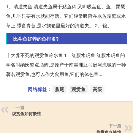
1、清道夫鱼 清道夫鱼属于鲇鱼科,又叫吸盘鱼、鱼、琵琶
鱼,几乎只要有水就能存活。它们经常吸附在水族箱壁或水
草上,舔食青苔,是水族箱里最好的清道夫。 2、锦。
比斗鱼好养的鱼排名?
十大养不死的观赏鱼冷水鱼 1、红腹水虎鱼 红腹水虎鱼的
学名叫纳氏臀点脂鲤,是原产于南美洲亚马逊河流域的一种
著名观赏鱼,也可以作为食用鱼,它们的体色呈...
网络标签：
燕尾
观赏鱼
高级
上一篇
观赏鱼如何繁殖
下一篇
热带鱼水族馆