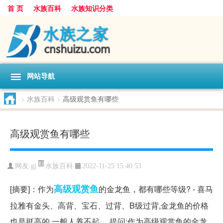
首 页
水族百科
水族知识分类
网站导航
>
水族百科
>
高级观赏鱼有哪些
高级观赏鱼有哪些
水族百科
网友:
gj
2022-11-25 15:40:53
高级
观赏鱼
[摘要]：作为
的金龙鱼，都有哪些等级? - 喜马
拉雅有金头、高背、宝石、过背、B级过背,金龙鱼的价格
也是挺高的,一般人养不起。 提问:作为高级观赏鱼的金龙