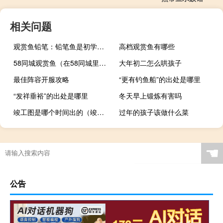
相关问题
观赏鱼铅笔：铅笔鱼是初学者比较容易饲养的观赏鱼
高档观赏鱼有哪些
58同城观赏鱼（在58同城里在线购买观赏鱼靠谱吗？）
大年初二怎么哄孩子
最佳阵容开服攻略
“更有钓鱼船”的出处是哪里
“发祥垂裕”的出处是哪里
冬天早上锻炼有害吗
竣工图是哪个时间出的（竣工图是哪个单位出）
过年的孩子该做什么菜
观赏鱼粮什么牌子好
梦幻西游怎么领悟技能
“美彼曜朱堂”的出处是哪里
☚
公告