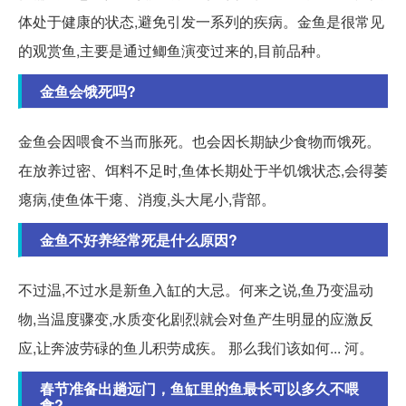
体处于健康的状态,避免引发一系列的疾病。金鱼是很常见
的观赏鱼,主要是通过鲫鱼演变过来的,目前品种。
金鱼会饿死吗?
金鱼会因喂食不当而胀死。也会因长期缺少食物而饿死。
在放养过密、饵料不足时,鱼体长期处于半饥饿状态,会得萎
瘪病,使鱼体干瘪、消瘦,头大尾小,背部。
金鱼不好养经常死是什么原因?
不过温,不过水是新鱼入缸的大忌。何来之说,鱼乃变温动
物,当温度骤变,水质变化剧烈就会对鱼产生明显的应激反
应,让奔波劳碌的鱼儿积劳成疾。 那么我们该如何... 河。
春节准备出趟远门，鱼缸里的鱼最长可以多久不喂
食?