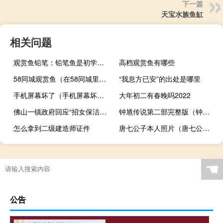
下一篇
天宝水族鱼缸
相关问题
观赏鱼铅笔：铅笔鱼是初学者比较容易饲养的观赏鱼
高档观赏鱼有哪些
58同城观赏鱼（在58同城里在线购买观赏鱼靠谱吗？）
“我息方已安”的出处是哪里
手机屏幕坏了（手机屏幕坏了）
大年初二有春晚吗2022
佛山一镇政府回应“招女保洁要求35岁以下”：考虑不周已更正 到底什么情况呢
钟馗传说第二部完整版（钟馗传说第二部）
怎么拿到二级建造师证件
唐七公子本人照片（唐七公子微博）
南瓜先生攻略5
“离根怪石起憎云”的出处是哪里
过年在超市做什么活动呢
☚
公告