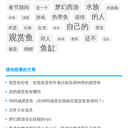
水族
梦幻西游
春节期间
水族箱
是一个
的人
热带鱼
疫情
游戏
汤圆
水鱼
自己的
的是
红包
英语
礼物
考试
观赏鱼
还不
诗人
诗词
费用
适合
鱼缸
锦鲤
都是
猜你想看的文章
观赏鱼铅笔：铅笔鱼是初学者比较容易饲养的观赏鱼
高档观赏鱼有哪些
58同城观赏鱼（在58同城里在线购买观赏鱼靠谱吗？）
元宵少女道具
梦幻西游连击技能的npc
新倩女幽魂新区异人怎么玩（新倩女幽魂新区开服表）