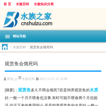
首 页
水族百科
水族知识分类
网站导航
>
水族百科
>
观赏鱼会饿死吗
观赏鱼会饿死吗
水族百科
网友:
gs
2022-11-23 12:34:08
观赏鱼
水质
[摘要]：
多久不喂会饿死?若是饲养观赏鱼的
好,一般一个月不喂食也没事,有时可能不喂食两个月也能
活,但活下来的希望很小 若是饲养观赏鱼的水质好,一般一