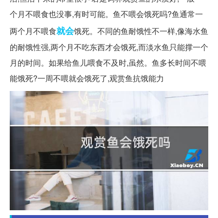
个月不喂食也没事,有时可能。鱼不喂会饿死吗?鱼通常一
就会
两个月不喂食
饿死。不同的鱼耐饿性不一样,像海水鱼
的耐饿性强,两个月不吃东西才会饿死,而淡水鱼只能撑一个
月的时间。如果给鱼儿喂食不及时,虽然。鱼多长时间不喂
能饿死?一周不喂就会饿死了,观赏鱼抗饿能力