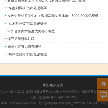
“冬盘列横橘”的出处是哪里
发改委价格监测中心：数据基础制度或催生3000-5000亿规模数据交易市场
“互承栏并槛”的出处是哪里
中外合作办学招生优势都有哪些
绿豆芽留过年好吗
扬州元宵节风俗有哪些
“晦昧欲何赖”的出处是哪里
水族知识分类
Copyright © 2012 - 2026
水族之家
Powered by
网站分类目录
|
精选推荐文章
|
网站
地图
|
疑难解答
陕ICP备05009492号
声明：本站内容来自互联网，如信息有错误可发邮件到f_fb#foxmail.com说明，我们