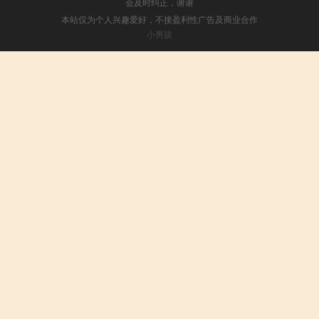
会及时纠正，谢谢
本站仅为个人兴趣爱好，不接盈利性广告及商业合作
小男孩