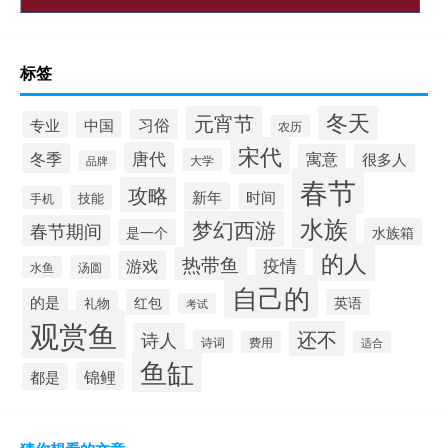
标签
冬天
元宵节
习俗
专业
中国
农历
宋代
唐代
冬季
寓意
很多人
大学
品牌
春节
攻略
新年
时间
技能
手机
水族
梦幻西游
春节期间
水族箱
是一个
的人
热带鱼
疫情
游戏
汤圆
水鱼
自己的
的是
红包
英语
礼物
考试
观赏鱼
还不
诗人
诗词
费用
适合
鱼缸
锦鲤
都是