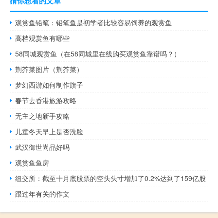
猜你想看的文章
观赏鱼铅笔：铅笔鱼是初学者比较容易饲养的观赏鱼
高档观赏鱼有哪些
58同城观赏鱼（在58同城里在线购买观赏鱼靠谱吗？）
荆芥菜图片（荆芥菜）
梦幻西游如何制作旗子
春节去香港旅游攻略
无主之地新手攻略
儿童冬天早上是否洗脸
武汉御世尚品好吗
观赏鱼鱼房
纽交所：截至十月底股票的空头头寸增加了0.2%达到了159亿股
跟过年有关的作文