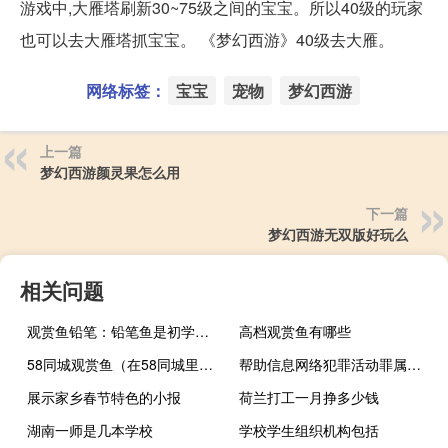
游戏中,大雁塔刷新30~75级之间的宝宝。所以40级的玩家
也可以去大雁塔抓宝宝。 《梦幻西游》40级去大雁。
网络标签：
宝宝
宠物
梦幻西游
上一篇
梦幻西游颜灵果怎么用
下一篇
梦幻西游无双版好玩么
相关问题
观赏鱼铅笔：铅笔鱼是初学者比较容易饲养的观赏鱼
高档观赏鱼有哪些
58同城观赏鱼（在58同城里在线购买观赏鱼靠谱吗？）
帮助信息网络犯罪活动罪属于哪一类
展示家乡春节特色的小报
荷兰打工一月挣多少钱
湖南一师是几本学校
学校学生组织机构包括