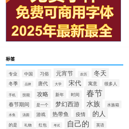
标签
冬天
元宵节
习俗
专业
中国
农历
宋代
唐代
冬季
寓意
很多人
大学
品牌
春节
攻略
新年
时间
技能
手机
水族
梦幻西游
春节期间
水族箱
是一个
的人
热带鱼
疫情
游戏
汤圆
水鱼
自己的
的是
红包
英语
礼物
考试