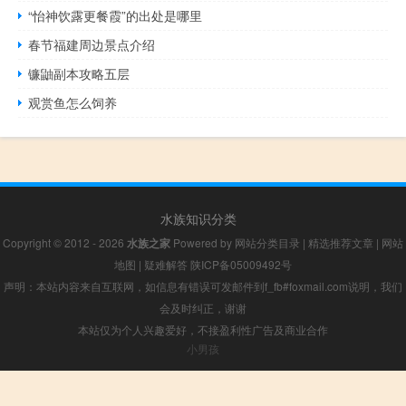
“怡神饮露更餐霞”的出处是哪里
春节福建周边景点介绍
镰鼬副本攻略五层
观赏鱼怎么饲养
水族知识分类
Copyright © 2012 - 2026
水族之家
Powered by
网站分类目录
|
精选推荐文章
|
网站
地图
|
疑难解答
陕ICP备05009492号
声明：本站内容来自互联网，如信息有错误可发邮件到f_fb#foxmail.com说明，我们
会及时纠正，谢谢
本站仅为个人兴趣爱好，不接盈利性广告及商业合作
小男孩