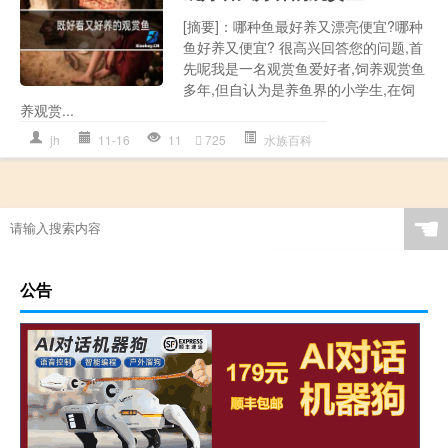
[摘要]：哪种鱼最好养又漂亮便宜?哪种
鱼好养又便宜? 很高兴回答您的问题,首
先呢我是一名观赏鱼爱好者,饲养观赏鱼
多年,但自认为是养鱼界的小学生,在饲
养观赏...
jh
11-16
11
725
水族百科
☚
公告