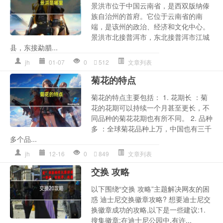
景洪市位于中国云南省，是西双版纳傣
族自治州的首府。它位于云南省的南
端，是该州的政治、经济和文化中心。
景洪市北接普洱市，东北接普洱市江城
县，东接勐腊...
jh
01-07
0
512
文章列表
菊花的特点
菊花的特点主要包括： 1. 花期长 ：菊
花的花期可以持续一个月甚至更长，不
同品种的菊花花期也有所不同。 2. 品种
多 ：全球菊花品种上万，中国也有三千
多个品...
jh
12-16
0
849
文章列表
交换 攻略
以下围绕“交换 攻略”主题解决网友的困
惑 迪士尼交换徽章攻略? 想要迪士尼交
换徽章成功的攻略,以下是一些建议:1.
搜集徽章:在迪士尼公园中,有许...