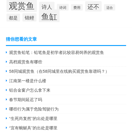
观赏鱼
还不
诗人
诗词
费用
适合
鱼缸
锦鲤
都是
猜你想看的文章
观赏鱼铅笔：铅笔鱼是初学者比较容易饲养的观赏鱼
高档观赏鱼有哪些
58同城观赏鱼（在58同城里在线购买观赏鱼靠谱吗？）
江南第一楼是什么楼
铝合金窗户怎么拿下来
春节期间延迟了吗
哪些行为属于危险驾驶行为
“生死尚复然”的出处是哪里
“宜有蜿蜒具”的出处是哪里