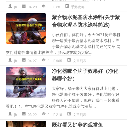
jh
04-29
0
28
手游攻略
聚合物水泥基防水涂料(关于聚
合物水泥基防水涂料简述)
小伙伴们，你们好，今天0471房产来聊
聊一篇关于聚合物水泥基防水涂料，关
于聚合物水泥基防水涂料简述的文章,网
友们对这件事情都比较关注，那么现在就为大家...
jh
04-27
0
965
文章列表
净化器哪个牌子效果好（净化
器哪个好）
大家好，杨子来为大家解答以上问题，
净化器哪个牌子效果好，净化器哪个好
很多人还不知道，现在让我们一起来看
看吧！ 1、空气净化器又称空气净化器或空气清新...
jh
03-22
0
218
文章列表
既好看又好养的观赏鱼