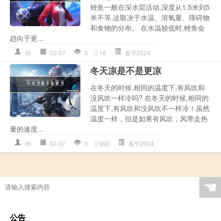
鲤鱼一般在深水层活动,深度从1.5米到5
米不等,这取决于水温、溶氧量、障碍物
和食物的分布。 在水温较低时,鲤鱼会
趋向于更...
dtl
02-07
0
16
春节2024
冬天凉是不是更凉
在冬天的时候,相同的温度下,有风吹和
没风吹一样冷吗? 在冬天的时候,相同的
温度下,有风吹和没风吹不一样冷！虽然
温度一样，但是如果有风吹，风带走热
量的速度...
dtl
02-07
0
992
春节2024
☚
公告