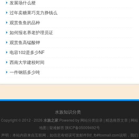
发展场什么梗
过年卖糖果巧克力挣钱么
观赏鱼鱼的品种
如何报名养老护理员证
观赏鱼高锰酸钾
电容102是多少NF
西南大学建校时间
一件钢筋多少吨
水族知识分类
Copyright © 2012 - 2026
水族之家
Powered by
网站分类目录
|
精选推荐文章
|
网站
地图
|
疑难解答
陕ICP备05009492号
声明：本站内容来自互联网，如信息有错误可发邮件到f_fb#foxmail.com说明，我们