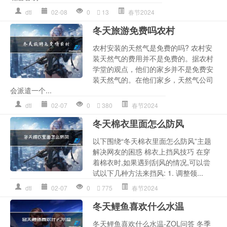
dtl
02-08
0
13
春节2024
冬天旅游免费吗农村
农村安装的天然气是免费的吗? 农村安
装天然气的费用并不是免费的。据农村
学堂的观点，他们的家乡并不是免费安
装天然气的。在他们家乡，天然气公司
会派遣一个...
dtl
02-07
0
380
春节2024
冬天棉衣里面怎么防风
以下围绕“冬天棉衣里面怎么防风”主题
解决网友的困惑 棉衣上挡风技巧 在穿
着棉衣时,如果遇到刮风的情况,可以尝
试以下几种方法来挡风: 1. 调整领...
dtl
02-07
0
775
春节2024
冬天鲤鱼喜欢什么水温
冬天鲤鱼喜欢什么水温-ZOL问答 冬季