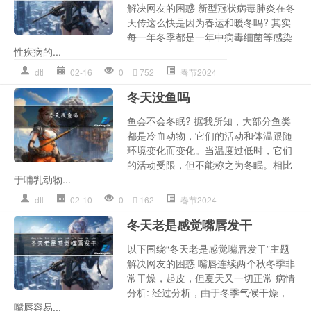
解决网友的困惑 新型冠状病毒肺炎在冬
天传这么快是因为春运和暖冬吗? 其实
每一年冬季都是一年中病毒细菌等感染
性疾病的...
dtl
02-16
0
752
春节2024
冬天没鱼吗
鱼会不会冬眠? 据我所知，大部分鱼类
都是冷血动物，它们的活动和体温跟随
环境变化而变化。当温度过低时，它们
的活动受限，但不能称之为冬眠。相比
于哺乳动物...
dtl
02-10
0
162
春节2024
冬天老是感觉嘴唇发干
以下围绕“冬天老是感觉嘴唇发干”主题
解决网友的困惑 嘴唇连续两个秋冬季非
常干燥，起皮，但夏天又一切正常 病情
分析: 经过分析，由于冬季气候干燥，
嘴唇容易...