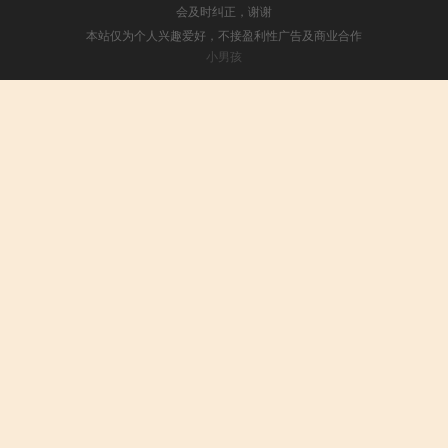
会及时纠正，谢谢
本站仅为个人兴趣爱好，不接盈利性广告及商业合作
小男孩