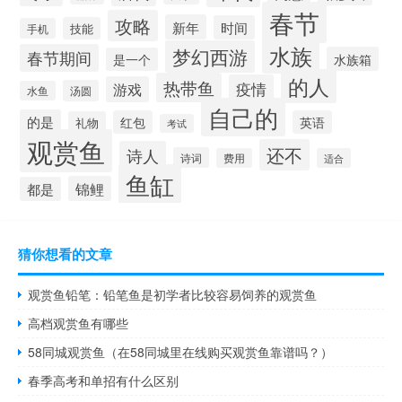
春节
攻略
新年
时间
技能
手机
水族
梦幻西游
春节期间
水族箱
是一个
的人
热带鱼
疫情
游戏
汤圆
水鱼
自己的
的是
红包
英语
礼物
考试
观赏鱼
还不
诗人
诗词
费用
适合
鱼缸
锦鲤
都是
猜你想看的文章
观赏鱼铅笔：铅笔鱼是初学者比较容易饲养的观赏鱼
高档观赏鱼有哪些
58同城观赏鱼（在58同城里在线购买观赏鱼靠谱吗？）
春季高考和单招有什么区别