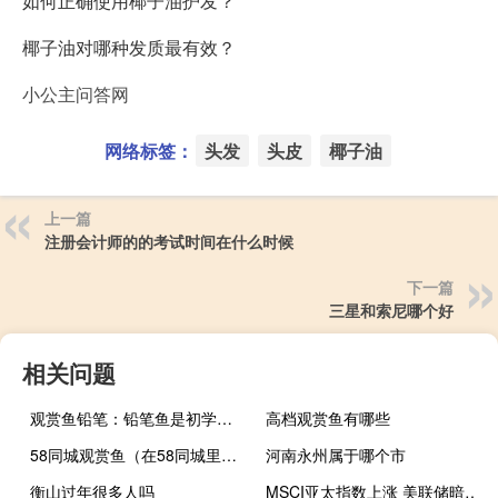
如何正确使用椰子油护发？
椰子油对哪种发质最有效？
小公主问答网
网络标签：
头发
头皮
椰子油
上一篇
注册会计师的的考试时间在什么时候
下一篇
三星和索尼哪个好
相关问题
观赏鱼铅笔：铅笔鱼是初学者比较容易饲养的观赏鱼
高档观赏鱼有哪些
58同城观赏鱼（在58同城里在线购买观赏鱼靠谱吗？）
河南永州属于哪个市
衡山过年很多人吗
MSCI亚太指数上涨 美联储暗示完成升息