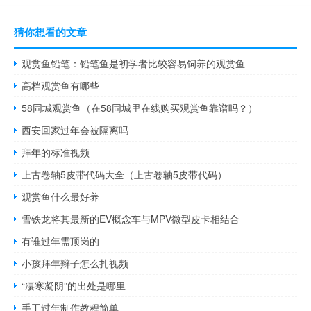
猜你想看的文章
观赏鱼铅笔：铅笔鱼是初学者比较容易饲养的观赏鱼
高档观赏鱼有哪些
58同城观赏鱼（在58同城里在线购买观赏鱼靠谱吗？）
西安回家过年会被隔离吗
拜年的标准视频
上古卷轴5皮带代码大全（上古卷轴5皮带代码）
观赏鱼什么最好养
雪铁龙将其最新的EV概念车与MPV微型皮卡相结合
有谁过年需顶岗的
小孩拜年辫子怎么扎视频
“凄寒凝阴”的出处是哪里
手工过年制作教程简单