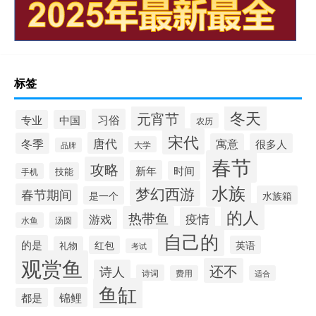
标签
冬天
元宵节
习俗
专业
中国
农历
宋代
唐代
冬季
寓意
很多人
大学
品牌
春节
攻略
新年
时间
技能
手机
水族
梦幻西游
春节期间
水族箱
是一个
的人
热带鱼
疫情
游戏
汤圆
水鱼
自己的
的是
红包
英语
礼物
考试
观赏鱼
还不
诗人
诗词
费用
适合
鱼缸
锦鲤
都是