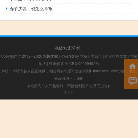
春节少发工资怎么举报
水族知识分类
Copyright © 2012 - 2026
水族之家
Powered by
网站分类目录
|
精选推荐文章
|
网站
地图
|
疑难解答
陕ICP备05009492号
声明：本站内容来自互联网，如信息有错误可发邮件到f_fb#foxmail.com说明，我们
会及时纠正，谢谢
本站仅为个人兴趣爱好，不接盈利性广告及商业合作
小男孩