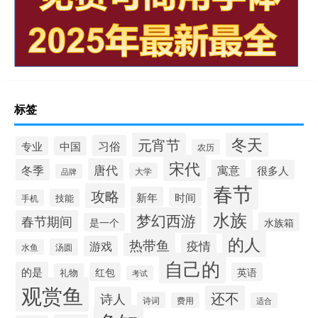
标签
冬天
元宵节
习俗
专业
中国
农历
宋代
唐代
冬季
寓意
很多人
大学
品牌
春节
攻略
新年
时间
技能
手机
水族
梦幻西游
春节期间
水族箱
是一个
的人
热带鱼
疫情
游戏
汤圆
水鱼
自己的
的是
红包
英语
礼物
考试
观赏鱼
还不
诗人
诗词
费用
适合