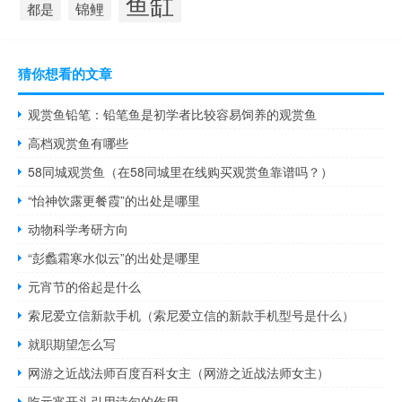
鱼缸
锦鲤
都是
猜你想看的文章
观赏鱼铅笔：铅笔鱼是初学者比较容易饲养的观赏鱼
高档观赏鱼有哪些
58同城观赏鱼（在58同城里在线购买观赏鱼靠谱吗？）
“怡神饮露更餐霞”的出处是哪里
动物科学考研方向
“彭蠡霜寒水似云”的出处是哪里
元宵节的俗起是什么
索尼爱立信新款手机（索尼爱立信的新款手机型号是什么）
就职期望怎么写
网游之近战法师百度百科女主（网游之近战法师女主）
吃元宵开头引用诗句的作用