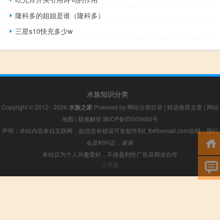
隆科多的姐姐是谁（隆科多）
三星s10快充多少w
水族知识分类
Copyright © 2012 - 2026
水族之家
Powered by
网站分类目录
|
精选推荐文章
|
网站
地图
|
疑难解答
陕ICP备05009492号
声明：本站内容来自互联网，如信息有错误可发邮件到f_fb#foxmail.com说明，我们
会及时纠正，谢谢
本站仅为个人兴趣爱好，不接盈利性广告及商业合作
小男孩