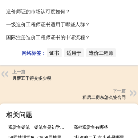
造价师证的市场认可度如何？
一级造价工程师证书适用于哪些人群？
国际注册造价工程师证书的申请流程？
网络标签：
证书
适用于
造价工程师
上一篇
月薪五千得交多少税
下一篇
租房二房东怎么签合同
相关问题
观赏鱼铅笔：铅笔鱼是初学者比较容易饲养的观赏鱼
高档观赏鱼有哪些
58同城观赏鱼（在58同城里在线购买观赏鱼靠谱吗？）
“归途仰二天”的出处是哪里