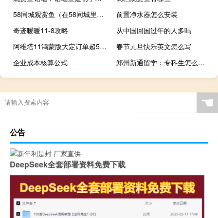
58同城观赏鱼（在58同城里在线购买观赏鱼靠谱吗？）
前置净水器怎么安装
奇迹暖暖11-8攻略
从中国回国过年的人多吗
阿维塔11鸿蒙版大定订单超5000台
春节元旦快乐英文怎么写
企业成本核算公式
郑州新通留学：专科生怎么申请英国留学
过年还能开滴滴车吗现在
“香心自蝶恋”的出处是哪里
沈阳水族市场
☚
公告
DeepSeek全套部署资料免费下载