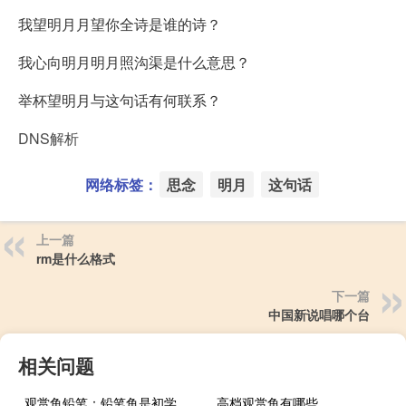
我望明月月望你全诗是谁的诗？
我心向明月明月照沟渠是什么意思？
举杯望明月与这句话有何联系？
DNS解析
网络标签：
思念
明月
这句话
上一篇
rm是什么格式
下一篇
中国新说唱哪个台
相关问题
观赏鱼铅笔：铅笔鱼是初学者比较容易饲养的观赏鱼
高档观赏鱼有哪些