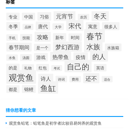
标签
冬天
元宵节
习俗
专业
中国
农历
宋代
唐代
冬季
寓意
很多人
大学
品牌
春节
攻略
新年
时间
技能
手机
水族
梦幻西游
春节期间
水族箱
是一个
的人
热带鱼
疫情
游戏
汤圆
水鱼
自己的
的是
红包
英语
礼物
考试
观赏鱼
还不
诗人
诗词
费用
适合
鱼缸
锦鲤
都是
猜你想看的文章
观赏鱼铅笔：铅笔鱼是初学者比较容易饲养的观赏鱼