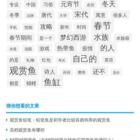
冬天
元宵节
习俗
专业
中国
农历
宋代
唐代
冬季
寓意
很多人
大学
品牌
春节
攻略
新年
时间
技能
手机
水族
梦幻西游
春节期间
水族箱
是一个
的人
热带鱼
疫情
游戏
汤圆
水鱼
自己的
的是
红包
英语
礼物
考试
观赏鱼
还不
诗人
诗词
费用
适合
鱼缸
锦鲤
都是
猜你想看的文章
观赏鱼铅笔：铅笔鱼是初学者比较容易饲养的观赏鱼
高档观赏鱼有哪些
58同城观赏鱼（在58同城里在线购买观赏鱼靠谱吗？）