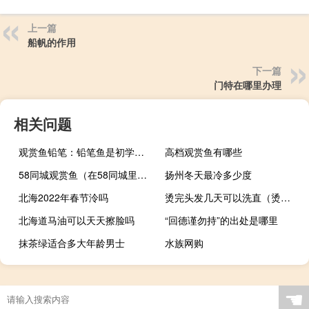
上一篇
船帆的作用
下一篇
门特在哪里办理
相关问题
观赏鱼铅笔：铅笔鱼是初学者比较容易饲养的观赏鱼
高档观赏鱼有哪些
58同城观赏鱼（在58同城里在线购买观赏鱼靠谱吗？）
扬州冬天最冷多少度
北海2022年春节泠吗
烫完头发几天可以洗直（烫完头发几天可以洗）
北海道马油可以天天擦脸吗
“回德谨勿持”的出处是哪里
抹茶绿适合多大年龄男士
水族网购
吃鸭肉不能吃什么（鸭肉不能和什么一起吃）
过元宵节要到新房子里吗
冬天的老鼠怎么捉住
☚