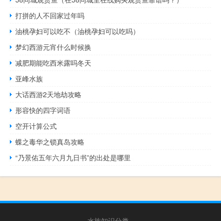
打拼的人不回家过年吗
油桃孕妇可以吃不（油桃孕妇可以吃吗）
梦幻西游元宵什么时候换
减肥期能吃西米露吗冬天
亚峰水族
大话西游2天地劫攻略
形容快的四字词语
空开计算公式
蝶之毒华之锁真岛攻略
“乃景佑五年六月九日书”的出处是哪里
水族知识分类