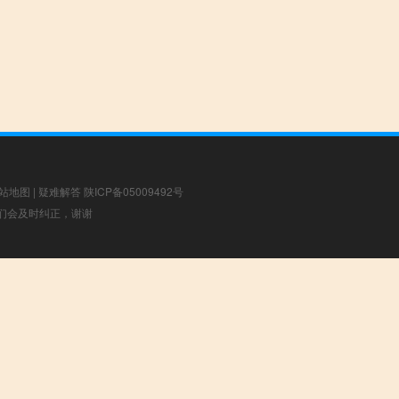
站地图
|
疑难解答
陕ICP备05009492号
，我们会及时纠正，谢谢