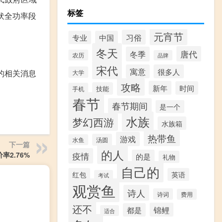
标签
伏全功率段
元宵节
习俗
专业
中国
冬天
唐代
冬季
农历
品牌
宋代
寓意
很多人
的相关消息
大学
攻略
新年
时间
技能
手机
春节
春节期间
是一个
水族
梦幻西游
水族箱
热带鱼
游戏
汤圆
水鱼
下一篇
的人
率2.76%
疫情
的是
礼物
自己的
红包
英语
考试
观赏鱼
诗人
诗词
费用
还不
锦鲤
都是
适合