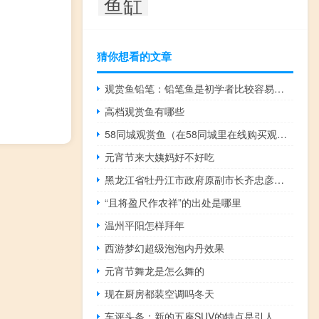
鱼缸
猜你想看的文章
观赏鱼铅笔：铅笔鱼是初学者比较容易饲养的观赏鱼
高档观赏鱼有哪些
58同城观赏鱼（在58同城里在线购买观赏鱼靠谱吗？）
元宵节来大姨妈好不好吃
黑龙江省牡丹江市政府原副市长齐忠彦接受纪律审查和监察调查
“且将盈尺作农祥”的出处是哪里
温州平阳怎样拜年
西游梦幻超级泡泡内丹效果
元宵节舞龙是怎么舞的
现在厨房都装空调吗冬天
车评头条：新的五座SUV的特点是引人注目的 轿式设计