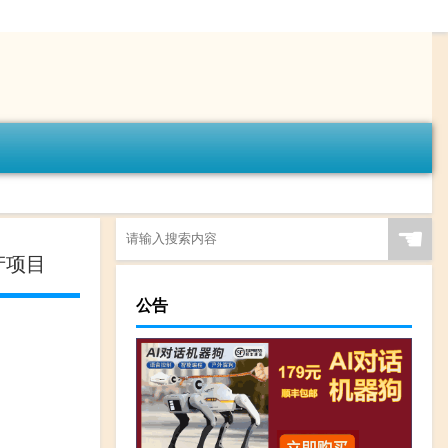
☚
产项目
公告