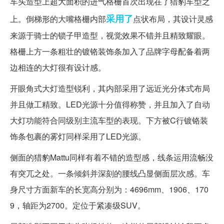
车头造型上超大面积的进气格栅首次出现在了猎豹车型之
采用了
上。倒梯形的大嘴格栅内部
点状布局，其设计灵感
来源于骑士的锁子甲造型，视觉效果不错并且精致耀眼。
格栅上方一条粗壮的镀铬装饰条加入了品牌字母配备着两
边相连的大灯很有设计感。
开眼角式大灯造型锐利，其内部采用了远近光分体式布局
并且做工精致。LED光源十分值得称赞，并且加入了自动
大灯功能符合同级别主流车型的表现。下方被C行镀铬装
饰条包裹的雾灯同样采用了LED光源。
侧面的猎豹Mattu同样有着不错的造型感，线条运用流畅没
有突兀之处。一条倾斜并深刻的腰线凸显侧面层次感。车
身尺寸方面新车的长宽高分别为：4696mm、1906、170
9，轴距为2700。定位于紧凑级SUV。