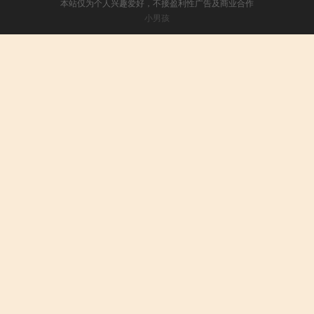
本站仅为个人兴趣爱好，不接盈利性广告及商业合作
小男孩