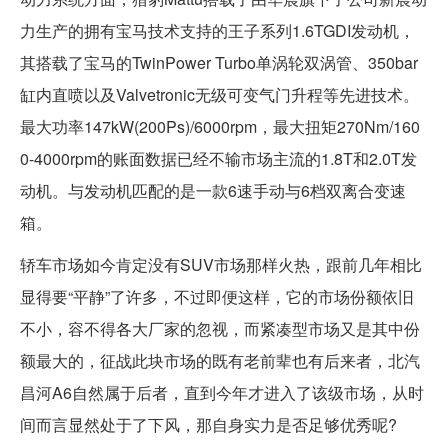
力生产的拥有宝马技术支持的王子系列1.6TGDI发动机，
其搭载了宝马的TwinPower Turbo单涡轮双涡管、350bar
缸内直喷以及Valvetronic无级可变气门升程等先进技术。
最大功率147kW(200Ps)/6000rpm，最大扭矩270Nm/160
0-4000rpm的账面数据已经不输市场主流的1.8T和2.0T发
动机。与发动机匹配的是一款6速手动与6档双离合变速
箱。
轿车市场如今肯定没有SUV市场那样火热，跟前几年相比
显得要“平静”了许多，不过即便这样，它的市场份额依旧
不小，容不得各大厂家的忽视，而紧凑型市场又是其中份
额最大的，征战此块市场的既有老前辈也有后来者，北汽
昌河A6自然属于后者，直到今年才进入了该级市场，从时
间而言显然处于了下风，那自身实力是否足够优秀呢?