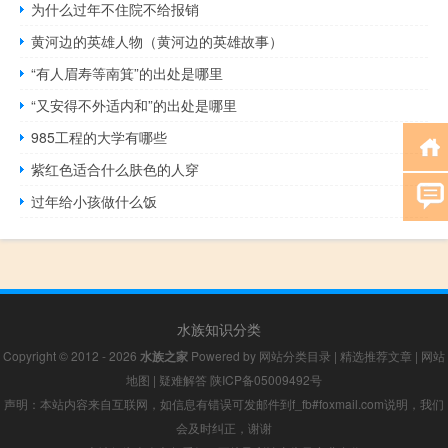
为什么过年不住院不给报销
黄河边的英雄人物（黄河边的英雄故事）
“有人眉寿等南箕”的出处是哪里
“又安得不外适内和”的出处是哪里
985工程的大学有哪些
紫红色适合什么肤色的人穿
过年给小孩做什么饭
水族知识分类
Copyright © 2012 - 2026
水族之家
Powered by
网站分类目录
|
精选推荐文章
|
网站
地图
|
疑难解答
陕ICP备05009492号
声明：本站内容来自互联网，如信息有错误可发邮件到f_fb#foxmail.com说明，我们
会及时纠正，谢谢