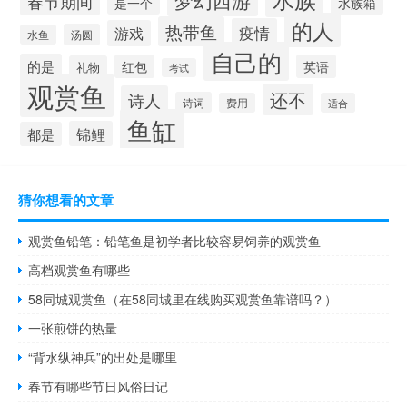
春节期间
水族箱
是一个
的人
热带鱼
疫情
游戏
汤圆
水鱼
自己的
的是
红包
英语
礼物
考试
观赏鱼
还不
诗人
诗词
费用
适合
鱼缸
锦鲤
都是
猜你想看的文章
观赏鱼铅笔：铅笔鱼是初学者比较容易饲养的观赏鱼
高档观赏鱼有哪些
58同城观赏鱼（在58同城里在线购买观赏鱼靠谱吗？）
一张煎饼的热量
“背水纵神兵”的出处是哪里
春节有哪些节日风俗日记