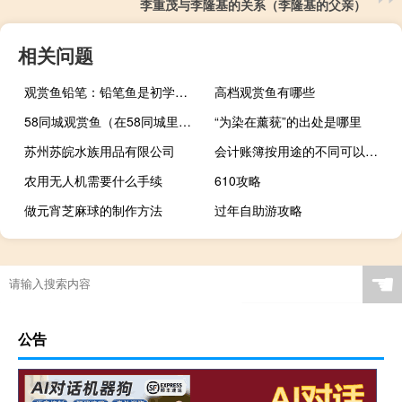
李重茂与李隆基的关系（李隆基的父亲）
相关问题
观赏鱼铅笔：铅笔鱼是初学者比较容易饲养的观赏鱼
高档观赏鱼有哪些
58同城观赏鱼（在58同城里在线购买观赏鱼靠谱吗？）
“为染在薰莸”的出处是哪里
苏州苏皖水族用品有限公司
会计账簿按用途的不同可以分为（会计帐簿按用途的不同 可分为）
农用无人机需要什么手续
610攻略
做元宵芝麻球的制作方法
过年自助游攻略
春节陪我过年的人叫什么
财神爷指谁谁发财壁纸 +6 绿色免费版（财神爷指谁谁发财壁纸 +6 绿色免费版功能简介）
高中语文怎么学才能提高成绩
☚
公告