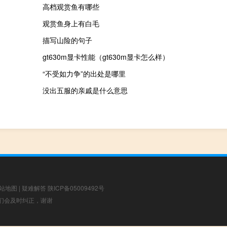
高档观赏鱼有哪些
观赏鱼身上有白毛
描写山险的句子
gt630m显卡性能（gt630m显卡怎么样）
“不受如力争”的出处是哪里
没出五服的亲戚是什么意思
站地图
|
疑难解答
陕ICP备05009492号
，我们会及时纠正，谢谢