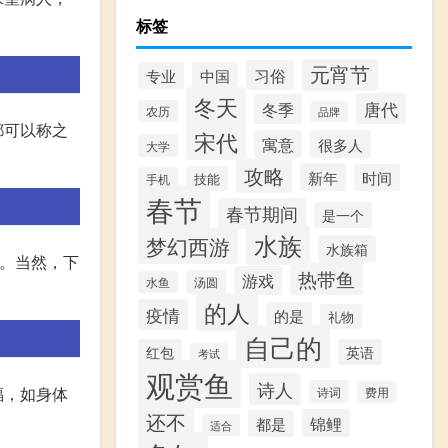
标签
元宵节
习俗
专业
中国
冬天
唐代
冬季
农历
品牌
都可以称之
宋代
寓意
很多人
大学
攻略
新年
时间
技能
手机
春节
春节期间
是一个
水族
梦幻西游
水族箱
以。当然，下
热带鱼
游戏
汤圆
水鱼
的人
疫情
的是
礼物
自己的
红包
英语
考试
观赏鱼
诗人
福，如身体
诗词
费用
还不
锦鲤
都是
适合