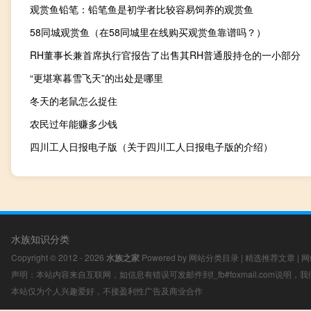
观赏鱼铅笔：铅笔鱼是初学者比较容易饲养的观赏鱼
58同城观赏鱼（在58同城里在线购买观赏鱼靠谱吗？）
RH董事长兼首席执行官报告了出售其RH普通股持仓的一小部分
“更堪寒暮雪飞天”的出处是哪里
冬天的老鼠怎么捉住
农民过年能赚多少钱
四川工人日报电子版（关于四川工人日报电子版的介绍）
水族知识分类
Copyright © 2012 - 2026
水族之家
Powered by
网站分类目录
|
精选推荐文章
|
网
声明：本站内容来自互联网，如信息有错误可发邮件到f_fb#foxmail.com说明
本站仅为个人兴趣爱好，不接盈利性广告及商业合作