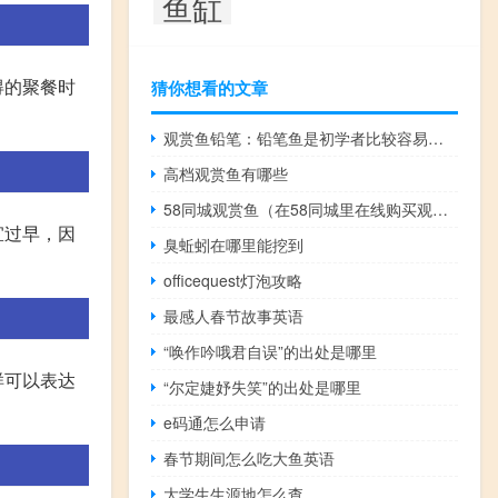
鱼缸
得的聚餐时
猜你想看的文章
观赏鱼铅笔：铅笔鱼是初学者比较容易饲养的观赏鱼
高档观赏鱼有哪些
58同城观赏鱼（在58同城里在线购买观赏鱼靠谱吗？）
宜过早，因
臭蚯蚓在哪里能挖到
officequest灯泡攻略
最感人春节故事英语
“唤作吟哦君自误”的出处是哪里
样可以表达
“尔定婕妤失笑”的出处是哪里
e码通怎么申请
春节期间怎么吃大鱼英语
大学生生源地怎么查