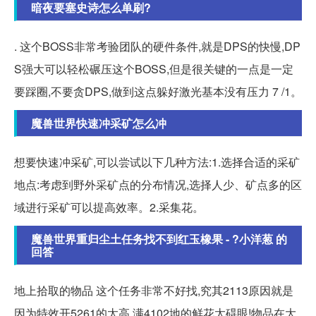
暗夜要塞史诗怎么单刷?
. 这个BOSS非常考验团队的硬件条件,就是DPS的快慢,DP
S强大可以轻松碾压这个BOSS,但是很关键的一点是一定
要踩圈,不要贪DPS,做到这点躲好激光基本没有压力 7 /1。
魔兽世界快速冲采矿怎么冲
想要快速冲采矿,可以尝试以下几种方法:1.选择合适的采矿
地点:考虑到野外采矿点的分布情况,选择人少、矿点多的区
域进行采矿可以提高效率。2.采集花。
魔兽世界重归尘土任务找不到红玉橡果 - ?小洋葱 的
回答
地上拾取的物品 这个任务非常不好找,究其2113原因就是
因为特效开5261的太高,满4102地的鲜花太碍眼!物品在大