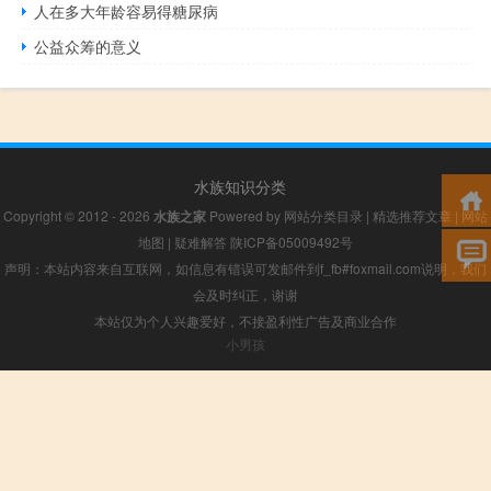
人在多大年龄容易得糖尿病
公益众筹的意义
水族知识分类
Copyright © 2012 - 2026
水族之家
Powered by
网站分类目录
|
精选推荐文章
|
网站
地图
|
疑难解答
陕ICP备05009492号
声明：本站内容来自互联网，如信息有错误可发邮件到f_fb#foxmail.com说明，我们
会及时纠正，谢谢
本站仅为个人兴趣爱好，不接盈利性广告及商业合作
小男孩