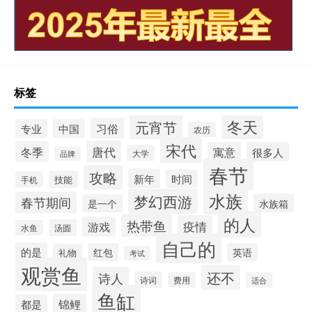
标签
冬天
元宵节
习俗
专业
中国
农历
宋代
唐代
冬季
寓意
很多人
大学
品牌
春节
攻略
新年
时间
技能
手机
水族
梦幻西游
春节期间
水族箱
是一个
的人
热带鱼
疫情
游戏
汤圆
水鱼
自己的
的是
红包
英语
礼物
考试
观赏鱼
还不
诗人
诗词
费用
适合
鱼缸
锦鲤
都是