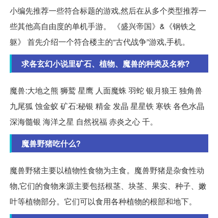
小编先推荐一些符合标题的游戏,然后在从多个类型推荐一
些其他高自由度的单机手游。 《盛兴帝国》&《钢铁之
躯》 首先介绍一个符合楼主的“古代战争”游戏,手机。
求各玄幻小说里矿石、植物、魔兽的种类及名称?
魔兽:大地之熊 狮鹫 星鹰 人面魔蛛 羽蛇 银月狼王 独角兽
九尾狐 蚀金蚁 矿石:秘银 精金 发晶 星星铁 寒铁 各色水晶
深海髓银 海洋之星 自然祝福 赤炎之心 千。
魔兽野猪吃什么?
魔兽野猪主要以植物性食物为主食。魔兽野猪是杂食性动
物,它们的食物来源主要包括根茎、块茎、果实、种子、嫩
叶等植物部分。它们可以食用各种植物的根部和地下。