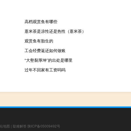
高档观赏鱼有哪些
薏米茶是凉性还是热性（薏米茶）
观赏鱼有胎生的
工会经费返还如何做账
“大壑裂厚坤”的出处是哪里
过年不回家有工资吗吗
站地图
|
疑难解答
陕ICP备05009492号