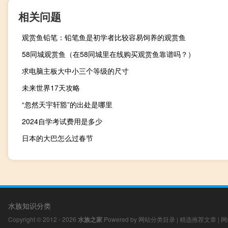
相关问题
观赏鱼铅笔：铅笔鱼是初学者比较容易饲养的观赏鱼
58同城观赏鱼（在58同城里在线购买观赏鱼靠谱吗？）
求电脑主板大中小三个等级的尺寸
未来世界17天攻略
“忽然天宇轩豁”的出处是哪里
2024自学考试费用是多少
日本的大巴怎么过春节
水族知识分类
Copyright © 2012 - 2026
水族之家
Powered by
网站分类目录
|
精选推荐文章
|
网