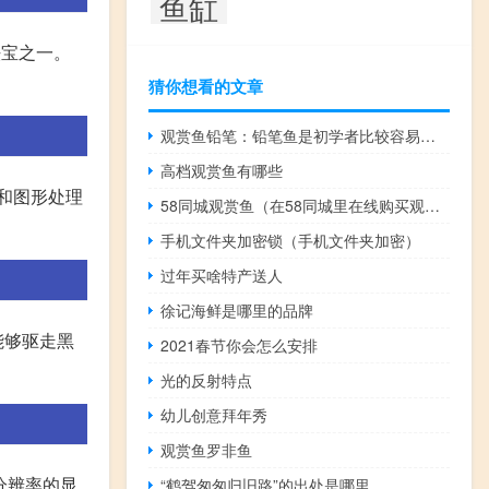
鱼缸
的法宝之一。
猜你想看的文章
观赏鱼铅笔：铅笔鱼是初学者比较容易饲养的观赏鱼
高档观赏鱼有哪些
间和图形处理
58同城观赏鱼（在58同城里在线购买观赏鱼靠谱吗？）
手机文件夹加密锁（手机文件夹加密）
过年买啥特产送人
徐记海鲜是哪里的品牌
能够驱走黑
2021春节你会怎么安排
光的反射特点
幼儿创意拜年秀
观赏鱼罗非鱼
高分辨率的显
“鹤驾匆匆归旧路”的出处是哪里