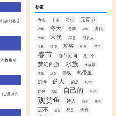
标签
元宵节
习俗
专业
中国
送到先前指定
冬天
唐代
冬季
农历
品牌
宋代
寓意
很多人
大学
攻略
新年
时间
技能
手机
春节
春节期间
是一个
需求收集材
水族
梦幻西游
水族箱
热带鱼
游戏
汤圆
水鱼
的人
疫情
的是
礼物
自己的
红包
英语
考试
可以通过自
观赏鱼
诗人
诗词
费用
还不
锦鲤
都是
适合