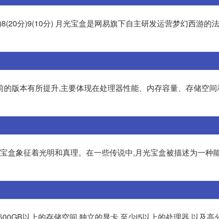
(30分)8(20分)9(10分) 月光宝盒是网易旗下自主研发运营梦幻西游
置相较于之前的版本有所提升,主要体现在处理器性能、内存容量、存储空
光宝盒象征着光明和真理。在一些传说中,月光宝盒被描述为一种
00GB以上的存储空间,独立的显卡,至少i5以上的处理器,以及