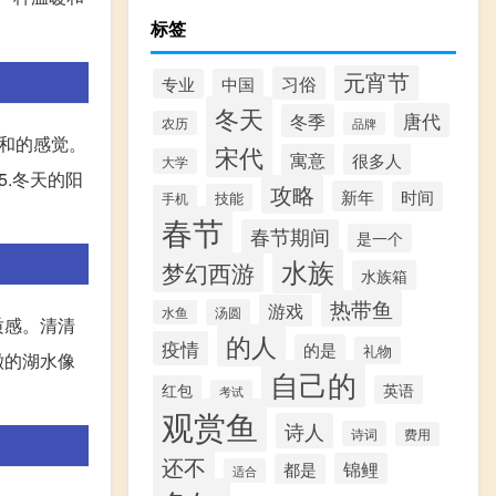
标签
元宵节
习俗
专业
中国
冬天
唐代
冬季
农历
品牌
祥和的感觉。
宋代
寓意
很多人
大学
.冬天的阳
攻略
新年
时间
技能
手机
春节
春节期间
是一个
水族
梦幻西游
水族箱
热带鱼
游戏
汤圆
水鱼
质感。清清
的人
疫情
的是
礼物
澈的湖水像
自己的
红包
英语
考试
观赏鱼
诗人
诗词
费用
还不
锦鲤
都是
适合