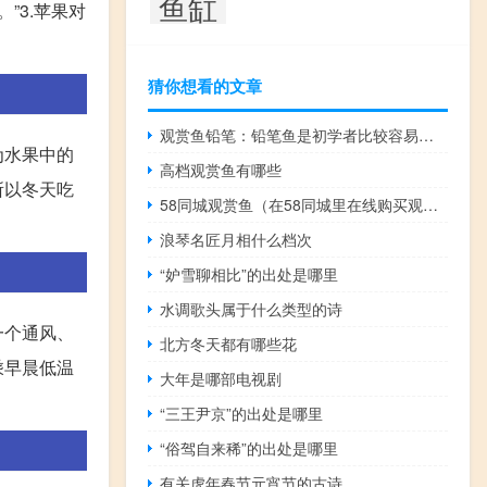
鱼缸
”3.苹果对
猜你想看的文章
观赏鱼铅笔：铅笔鱼是初学者比较容易饲养的观赏鱼
为水果中的
高档观赏鱼有哪些
所以冬天吃
58同城观赏鱼（在58同城里在线购买观赏鱼靠谱吗？）
浪琴名匠月相什么档次
“妒雪聊相比”的出处是哪里
水调歌头属于什么类型的诗
一个通风、
北方冬天都有哪些花
乘早晨低温
大年是哪部电视剧
“三王尹京”的出处是哪里
“俗驾自来稀”的出处是哪里
有关虎年春节元宵节的古诗