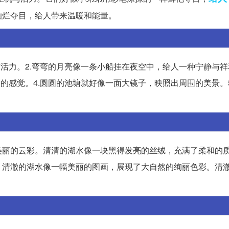
灿烂夺目，给人带来温暖和能量。
与活力。2.弯弯的月亮像一条小船挂在夜空中，给人一种宁静与
的感觉。4.圆圆的池塘就好像一面大镜子，映照出周围的美景。5
美丽的云彩。清清的湖水像一块黑得发亮的丝绒，充满了柔和的
。清澈的湖水像一幅美丽的图画，展现了大自然的绚丽色彩。清