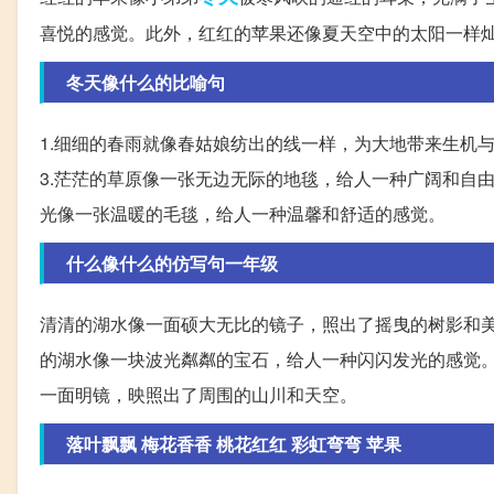
喜悦的感觉。此外，红红的苹果还像夏天空中的太阳一样
冬天像什么的比喻句
1.细细的春雨就像春姑娘纺出的线一样，为大地带来生机
3.茫茫的草原像一张无边无际的地毯，给人一种广阔和自由
光像一张温暖的毛毯，给人一种温馨和舒适的感觉。
什么像什么的仿写句一年级
清清的湖水像一面硕大无比的镜子，照出了摇曳的树影和
的湖水像一块波光粼粼的宝石，给人一种闪闪发光的感觉
一面明镜，映照出了周围的山川和天空。
落叶飘飘 梅花香香 桃花红红 彩虹弯弯 苹果