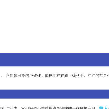
。 它们像可爱的小娃娃，俏皮地挂在树上荡秋千。红红的苹果
给人
生机与活力。它们好似小弟弟用彩笔涂抹的一样鲜艳夺目，