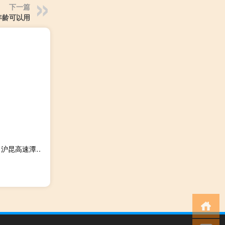
下一篇
年龄可以用
2023-09-29 00:41： 路况信息：2023年9月29日0时20分，沪昆高速潭邵段双峰收费站附近以东K1153至K1157处西往东因车流量大造成交通通行缓慢，交通恢复正常通行时间待定。Sa85Za ​​​