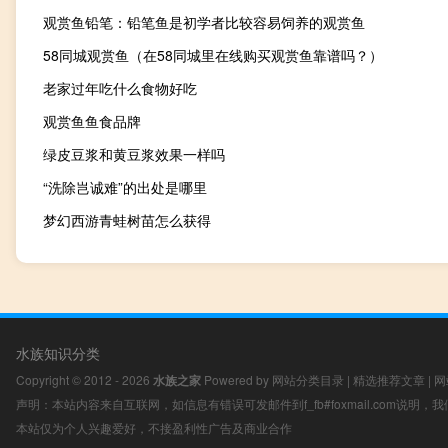
观赏鱼铅笔：铅笔鱼是初学者比较容易饲养的观赏鱼
58同城观赏鱼（在58同城里在线购买观赏鱼靠谱吗？）
老家过年吃什么食物好吃
观赏鱼鱼食品牌
绿皮豆浆和黄豆浆效果一样吗
“洗除岂诚难”的出处是哪里
梦幻西游青蛙树苗怎么获得
水族知识分类
Copyright © 2012 - 2026
水族之家
Powered by
网站分类目录
|
精选推荐文章
|
网
声明：本站内容来自互联网，如信息有错误可发邮件到f_fb#foxmail.com说明
本站仅为个人兴趣爱好，不接盈利性广告及商业合作