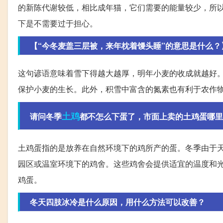
的新陈代谢较低，相比成年猫，它们需要的能量较少，所
下是不需要过于担心。
【“今冬麦盖三层被，来年枕着馒头睡”的意思是什么？
这句谚语意味着雪下得越大越厚，明年小麦的收成就越好
保护小麦的生长。此外，积雪中富含的氮素也有利于农作
土鸡
请问冬季
都不怎么下蛋了，市面上卖的土鸡蛋哪里
土鸡蛋指的是放养在自然环境下的鸡所产的蛋。冬季由于
园区或温室环境下的鸡舍。这些鸡舍会提供适宜的温度和
鸡蛋。
冬天四肢冰冷是什么原因，用什么方法可以改善？