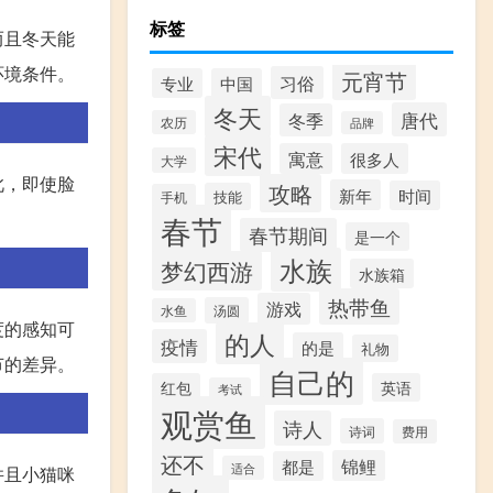
标签
而且冬天能
环境条件。
元宵节
习俗
专业
中国
冬天
唐代
冬季
农历
品牌
宋代
寓意
很多人
大学
此，即使脸
攻略
新年
时间
技能
手机
春节
春节期间
是一个
水族
梦幻西游
水族箱
热带鱼
游戏
汤圆
水鱼
度的感知可
的人
疫情
的是
礼物
节的差异。
自己的
红包
英语
考试
观赏鱼
诗人
诗词
费用
还不
锦鲤
都是
适合
并且小猫咪