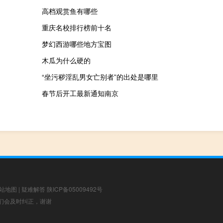
高档观赏鱼有哪些
重庆名校排行榜前十名
梦幻西游哪些地方宝图
木瓜为什么硬的
“坐污秽淫乱男女亡别者”的出处是哪里
春节后开工最新通知南京
站地图
|
疑难解答
陕ICP备05009492号
，我们会及时纠正，谢谢