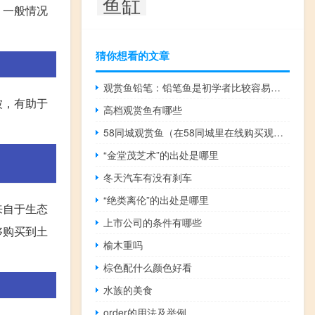
鱼缸
，一般情况
猜你想看的文章
观赏鱼铅笔：铅笔鱼是初学者比较容易饲养的观赏鱼
被，有助于
高档观赏鱼有哪些
。
58同城观赏鱼（在58同城里在线购买观赏鱼靠谱吗？）
“金堂茂芝术”的出处是哪里
冬天汽车有没有刹车
“绝类离伦”的出处是哪里
来自于生态
上市公司的条件有哪些
够购买到土
榆木重吗
棕色配什么颜色好看
水族的美食
order的用法及举例