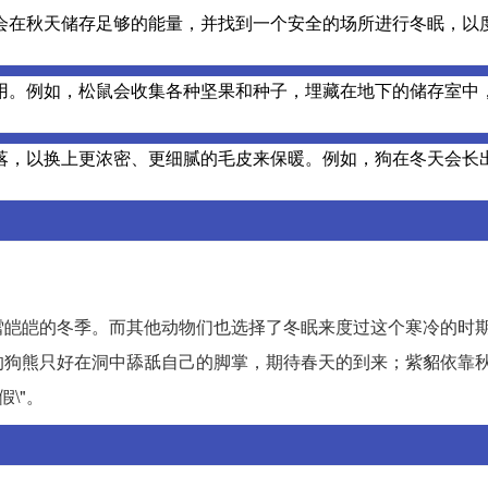
会在秋天储存足够的能量，并找到一个安全的场所进行冬眠，以
用。例如，松鼠会收集各种坚果和种子，埋藏在地下的储存室中
落，以换上更浓密、更细腻的毛皮来保暖。例如，狗在冬天会长
雪皑皑的冬季。而其他动物们也选择了冬眠来度过这个寒冷的时
的狗熊只好在洞中舔舐自己的脚掌，期待春天的到来；紫貂依靠
\"。