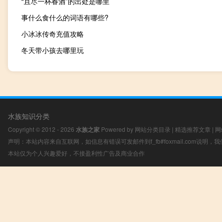
“且尽一杯春酒”的出处是哪里
事什么食什么的词语有哪些?
小冰冰传奇充值攻略
冬天带小孩去哪里玩
水族知识分类
Copyright © 2012 - 2026
水族之家
Powered by
网站分类目录
|
精选推荐文章
|
网
声明：本站内容来自互联网，如信息有错误可发邮件到f_fb#foxmail.com说明
本站仅为个人兴趣爱好，不接盈利性广告及商业合作