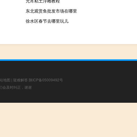
元宵粘土浮雕教程
东北观赏鱼批发市场在哪里
徐水区春节去哪里玩儿
站地图
|
疑难解答
陕ICP备05009492号
，我们会及时纠正，谢谢