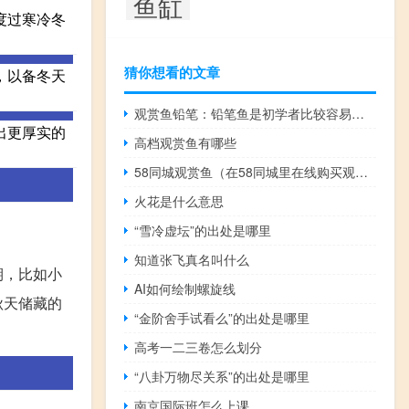
鱼缸
度过寒冷冬
猜你想看的文章
，以备冬天
观赏鱼铅笔：铅笔鱼是初学者比较容易饲养的观赏鱼
出更厚实的
高档观赏鱼有哪些
58同城观赏鱼（在58同城里在线购买观赏鱼靠谱吗？）
火花是什么意思
“雪冷虚坛”的出处是哪里
知道张飞真名叫什么
期，比如小
AI如何绘制螺旋线
秋天储藏的
“金阶舍手试看么”的出处是哪里
高考一二三卷怎么划分
“八卦万物尽关系”的出处是哪里
南京国际班怎么上课