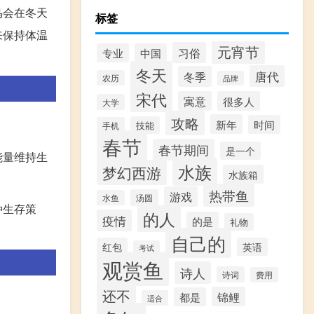
鸟会在冬天
标签
来保持体温
元宵节
习俗
专业
中国
冬天
唐代
冬季
农历
品牌
宋代
寓意
很多人
大学
攻略
新年
时间
技能
手机
春节
春节期间
是一个
能量维持生
水族
梦幻西游
水族箱
热带鱼
游戏
汤圆
水鱼
种生存策
的人
疫情
的是
礼物
自己的
红包
英语
考试
观赏鱼
诗人
诗词
费用
还不
锦鲤
都是
适合