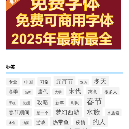
标签
冬天
元宵节
习俗
专业
中国
农历
宋代
唐代
冬季
寓意
很多人
大学
品牌
春节
攻略
新年
时间
技能
手机
水族
梦幻西游
春节期间
水族箱
是一个
的人
热带鱼
疫情
游戏
汤圆
水鱼