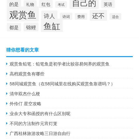
自己的
的是
红包
英语
礼物
考试
观赏鱼
还不
诗人
诗词
费用
适合
鱼缸
锦鲤
都是
猜你想看的文章
观赏鱼铅笔：铅笔鱼是初学者比较容易饲养的观赏鱼
高档观赏鱼有哪些
58同城观赏鱼（在58同城里在线购买观赏鱼靠谱吗？）
清华双杰什么梗
外伶仃 星空攻略
业余大专和函授的有什么区别呢
不同的方法制作元宵灯笼
广西桂林旅游攻略三日游自由行