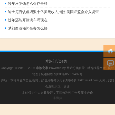
过年压岁钱怎么保存最好
迪士尼否认虚增数十亿美元收入指控 美国证监会介入调查
过年还能开滴滴车吗现在
梦幻西游秘闻任务怎么接
水族知识分类
Copyright © 2012 - 2026
水族之家
Powered by
网站分类目录
|
精选推荐文章
|
网站
地图
|
疑难解答
陕ICP备05009492号
声明：本站内容来自互联网，如信息有错误可发邮件到f_fb#foxmail.com说明，我们
会及时纠正，谢谢
本站仅为个人兴趣爱好，不接盈利性广告及商业合作
小男孩