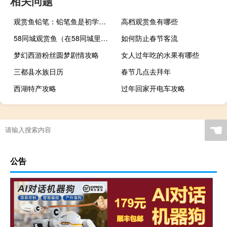
相关问题
观赏鱼铅笔：铅笔鱼是初学者比较容易饲养的观赏鱼
高档观赏鱼有哪些
58同城观赏鱼（在58同城里在线购买观赏鱼靠谱吗？）
如何防止春节客流
梦幻西游粉丝圆梦剧情攻略
女人过年吃的水果有哪些
三都县水族日历
春节几点去拜年
西湖特产攻略
过年回家开电车攻略
电影过年小男孩演员介绍
“且来卖酒伴相如”的出处是哪里
观赏鱼批发活体
☚
公告