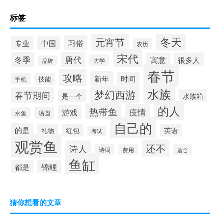
标签
冬天
元宵节
习俗
专业
中国
农历
宋代
唐代
冬季
寓意
很多人
大学
品牌
春节
攻略
新年
时间
技能
手机
水族
梦幻西游
春节期间
水族箱
是一个
的人
热带鱼
疫情
游戏
汤圆
水鱼
自己的
的是
红包
英语
礼物
考试
观赏鱼
还不
诗人
诗词
费用
适合
鱼缸
锦鲤
都是
猜你想看的文章