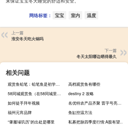
来保证宝宝冬天睡觉的舒适和安全。
网络标签：
宝宝
室内
温度
上一篇
淮安冬天吃火锅吗
下一篇
冬天太阳哪边晒得最久
相关问题
观赏鱼铅笔：铅笔鱼是初学者比较容易饲养的观赏鱼
高档观赏鱼有哪些
58同城观赏鱼（在58同城里在线购买观赏鱼靠谱吗？）
destiny 2 攻略
如何徒手拜年视频
名优特农产品齐聚 晋字号亮闪闪 到底什么情况嘞
福州元宵品牌
鱼缸控温方法
“肇履璿玑历”的出处是哪里
私募把脉四季度行情:A股有望震荡修复