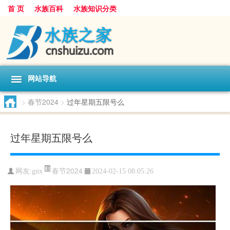
首 页
水族百科
水族知识分类
网站导航
>
春节2024
>
过年星期五限号么
过年星期五限号么
春节2024
网友:
gnx
2024-02-15 08:05:26