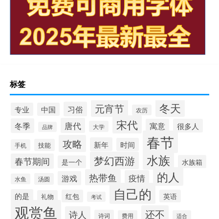
标签
冬天
元宵节
习俗
专业
中国
农历
宋代
唐代
冬季
寓意
很多人
大学
品牌
春节
攻略
新年
时间
技能
手机
水族
梦幻西游
春节期间
水族箱
是一个
的人
热带鱼
疫情
游戏
汤圆
水鱼
自己的
的是
红包
英语
礼物
考试
观赏鱼
还不
诗人
诗词
费用
适合