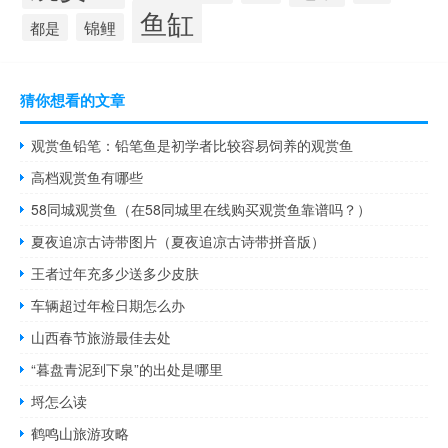
鱼缸
锦鲤
都是
猜你想看的文章
观赏鱼铅笔：铅笔鱼是初学者比较容易饲养的观赏鱼
高档观赏鱼有哪些
58同城观赏鱼（在58同城里在线购买观赏鱼靠谱吗？）
夏夜追凉古诗带图片（夏夜追凉古诗带拼音版）
王者过年充多少送多少皮肤
车辆超过年检日期怎么办
山西春节旅游最佳去处
“暮盘青泥到下泉”的出处是哪里
埒怎么读
鹤鸣山旅游攻略