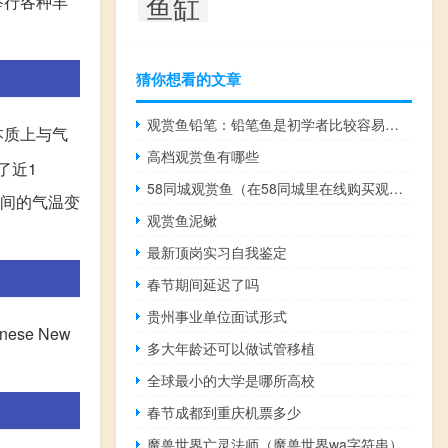
鱼缸
举行各种丰
猜你想看的文章
观赏鱼铅笔：铅笔鱼是初学者比较容易饲养的观赏鱼
本质上与气
高档观赏鱼有哪些
了近1
58同城观赏鱼（在58同城里在线购买观赏鱼靠谱吗？）
期间的气温变
观赏鱼泥鳅
最新顶岗实习自我鉴定
春节期间延迟了吗
贵州事业单位面试形式
nese New
多大年龄还可以做试管移植
全球最小的大学是哪所高校
春节成都到重庆机票多少
魔兽世界亡灵法师（魔兽世界wa字符串）