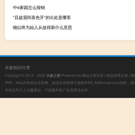
中e家园怎么报销
“且趁眉间喜色开”的出处是哪里
物以终为始人从故得新什么意思
水族知识分类
Copyright © 2012 - 2026
水族之家
Powered by
网站分类目录
|
精选推荐文章
|
网
声明：本站内容来自互联网，如信息有错误可发邮件到f_fb#foxmail.com说明
本站仅为个人兴趣爱好，不接盈利性广告及商业合作