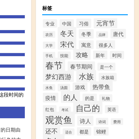
标签
元宵节
习俗
专业
中国
冬天
唐代
冬季
农历
品牌
宋代
寓意
很多人
大学
攻略
新年
时间
技能
手机
春节
春节期间
是一个
水族
梦幻西游
水族箱
热带鱼
游戏
汤圆
水鱼
这段时间的
的人
疫情
的是
礼物
自己的
红包
英语
考试
观赏鱼
诗人
诗词
费用
节的日期由
还不
锦鲤
都是
适合