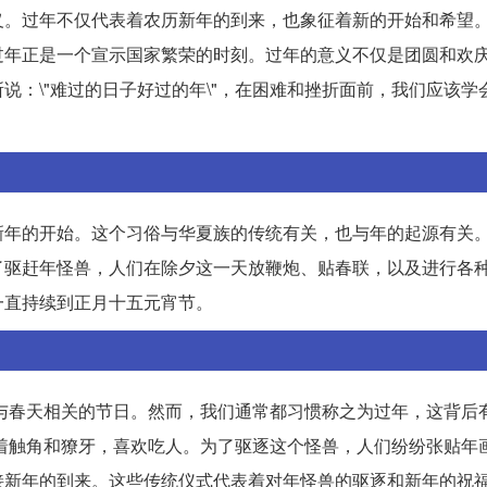
义。过年不仅代表着农历新年的到来，也象征着新的开始和希望
过年正是一个宣示国家繁荣的时刻。过年的意义不仅是团圆和欢
说：\"难过的日子好过的年\"，在困难和挫折面前，我们应该学
新年的开始。这个习俗与华夏族的传统有关，也与年的起源有关
了驱赶年怪兽，人们在除夕这一天放鞭炮、贴春联，以及进行各
一直持续到正月十五元宵节。
一个与春天相关的节日。然而，我们通常都习惯称之为过年，这背后
它长着触角和獠牙，喜欢吃人。为了驱逐这个怪兽，人们纷纷张贴年
接新年的到来。这些传统仪式代表着对年怪兽的驱逐和新年的祝