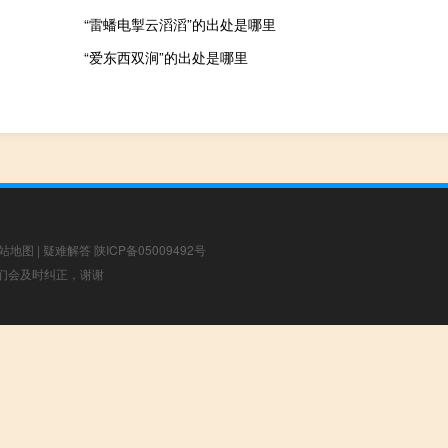
“雷蟠电掣云滔滔”的出处是哪里
“爱东西双涧”的出处是哪里
站地图
|
疑难解答
陕ICP备05009492号
，我们会及时纠正，谢谢