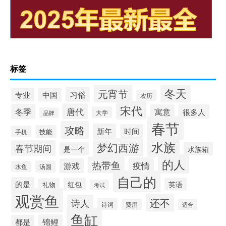
标签
冬天
元宵节
习俗
专业
中国
农历
宋代
唐代
冬季
寓意
很多人
大学
品牌
春节
攻略
新年
时间
技能
手机
水族
梦幻西游
春节期间
水族箱
是一个
的人
热带鱼
疫情
游戏
汤圆
水鱼
自己的
的是
红包
英语
礼物
考试
观赏鱼
还不
诗人
诗词
费用
适合
鱼缸
锦鲤
都是