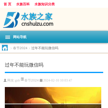
首 页
水族百科
水族知识分类
网站导航
>
春节2024
>
过年不能玩微信吗
过年不能玩微信吗
春节2024
网友:
gnb
2024-02-10 10:03:47