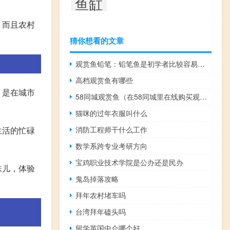
鱼缸
。而且农村
猜你想看的文章
观赏鱼铅笔：铅笔鱼是初学者比较容易饲养的观赏鱼
高档观赏鱼有哪些
，是在城市
58同城观赏鱼（在58同城里在线购买观赏鱼靠谱吗？）
猫咪的过年衣服叫什么
生活的忙碌
消防工程师干什么工作
数学系跨专业考研方向
宝鸡职业技术学院是公办还是民办
味儿，体验
鬼岛掉落攻略
拜年农村堵车吗
台湾拜年磕头吗
留学英国中介哪个好