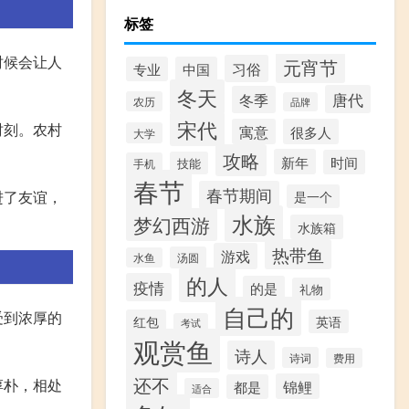
标签
时候会让人
元宵节
习俗
专业
中国
冬天
唐代
冬季
农历
品牌
宋代
时刻。农村
寓意
很多人
大学
攻略
新年
时间
技能
手机
春节
春节期间
进了友谊，
是一个
水族
梦幻西游
水族箱
热带鱼
游戏
汤圆
水鱼
的人
疫情
的是
礼物
自己的
受到浓厚的
红包
英语
考试
观赏鱼
诗人
诗词
费用
还不
淳朴，相处
锦鲤
都是
适合