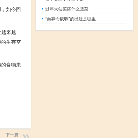
而，如今回
过年大盆菜搭什么蔬菜
“而弃命废职”的出处是哪里
设越来越
狼的生存空
狼的食物来
下一篇