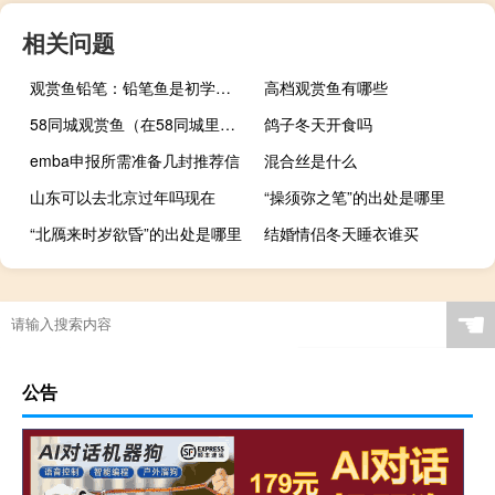
相关问题
观赏鱼铅笔：铅笔鱼是初学者比较容易饲养的观赏鱼
高档观赏鱼有哪些
58同城观赏鱼（在58同城里在线购买观赏鱼靠谱吗？）
鸽子冬天开食吗
emba申报所需准备几封推荐信
混合丝是什么
山东可以去北京过年吗现在
“操须弥之笔”的出处是哪里
“北鴈来时岁欲昏”的出处是哪里
结婚情侣冬天睡衣谁买
平底冬天皮鞋保暖吗
华为畅享7c（华为畅享7c）
1平方铜线能承受几安的电流
☚
公告