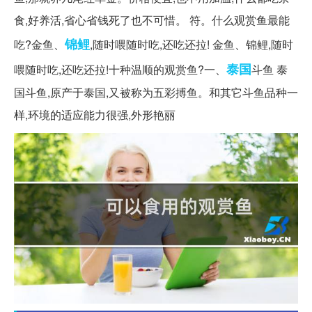
食,好养活,省心省钱死了也不可惜。 符。什么观赏鱼最能
锦鲤
吃?金鱼、
,随时喂随时吃,还吃还拉! 金鱼、锦鲤,随时
泰国
喂随时吃,还吃还拉!十种温顺的观赏鱼?一、
斗鱼 泰
国斗鱼,原产于泰国,又被称为五彩搏鱼。和其它斗鱼品种一
样,环境的适应能力很强,外形艳丽