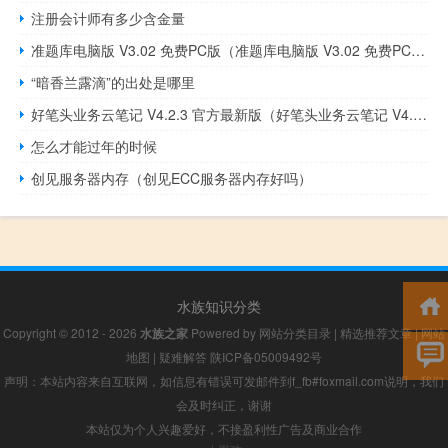
注册会计师有多少含金量
准题库电脑版 V3.02 免费PC版（准题库电脑版 V3.02 免费PC版功能简介）
“暗香兰露滴”的出处是哪里
好笔头业务云笔记 V4.2.3 官方最新版（好笔头业务云笔记 V4.2.3 官方最新版功能简介）
怎么才能过年的时候
创见服务器内存（创见ECC服务器内存好吗）
水族知识分类
Copyright © 2012 - 2026
水族之家
Powered by
网站分类目录
|
精选推荐文章
|
网站
地图
|
疑难解答
陕ICP备05009492号
声明：本站内容来自互联网，如信息有错误可发邮件到f_fb#foxmail.com说明，我们
会及时纠正，谢谢
本站仅为个人兴趣爱好，不接盈利性广告及商业合作