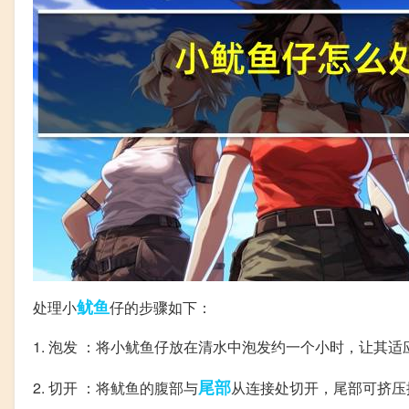
鱿鱼
处理小
仔的步骤如下：
1. 泡发 ：将小鱿鱼仔放在清水中泡发约一个小时，让其
尾部
2. 切开 ：将鱿鱼的腹部与
从连接处切开，尾部可挤压