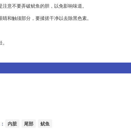
别是注意不要弄破鱿鱼的胆，以免影响味道。
是眼睛和触须部分，要揉搓干净以去除黑色素。
饪。
：
内脏
尾部
鱿鱼