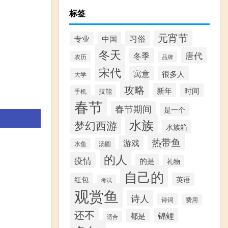
标签
元宵节
习俗
专业
中国
冬天
唐代
冬季
农历
品牌
宋代
寓意
很多人
大学
攻略
新年
时间
技能
手机
春节
春节期间
是一个
水族
梦幻西游
水族箱
热带鱼
游戏
汤圆
水鱼
的人
疫情
的是
礼物
自己的
红包
英语
考试
观赏鱼
诗人
诗词
费用
还不
锦鲤
都是
适合