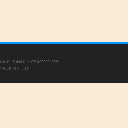
站地图
|
疑难解答
陕ICP备05009492号
，我们会及时纠正，谢谢