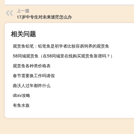
上一篇
17岁中专生对未来迷茫怎么办
相关问题
观赏鱼铅笔：铅笔鱼是初学者比较容易饲养的观赏鱼
58同城观赏鱼（在58同城里在线购买观赏鱼靠谱吗？）
观赏鱼各种类价格表
春节需要换工作吗请假
曲沃人过年都炸什么
dbxv攻略
有鱼水族