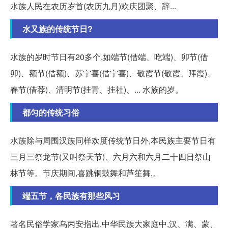
水族人民在农历岁首(农历九月)欢庆团聚、辞...
水又族的传统节日?
水族的岁时节日有20多个,如端节(借端、吃端)、卯节(借
卯)、额节(借额)、苏宁喜(借宁喜)、敬霞节(敬霞、拜霞)、
春节(借荐)、清明节(挂青、挂社)、... 水族的岁。
都匀的传统习俗
水族除与周围汉族同样欢度传统节日外,本民族主要节日有
三月三祭龙节(又叫祭天节)、六月六和六月二十四日祭山
林节等。节庆期间,喜跳铜鼓舞和芦笙舞,。
端五节，各民族有那些风习
著名民俗学家乌丙安指出,中华民族大家庭中,汉、满、蒙、