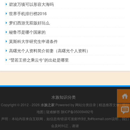
碧波万顷可以形容大海吗
世界手机排行榜2016
梦幻西游无双版好玩么
秘鲁币是哪个国家的
莫斯科大学研究生申请条件
高曙光个人资料简介前妻（高曙光个人资料）
“譬若王侨之乘云兮”的出处是哪里
水族知识分类
Copyright © 2012 - 2026
水族之家
Powered by
网站分类目录
|
精选推荐文章
|
网站
地图
|
疑难解答
陕ICP备05009492号
声明：本站内容来自互联网，如信息有错误可发邮件到f_fb#foxmail.com说明，我们
会及时纠正，谢谢