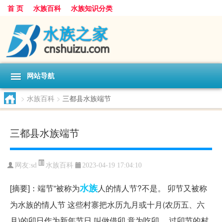
首 页
水族百科
水族知识分类
网站导航
>
水族百科
>
三都县水族端节
三都县水族端节
水族百科
网友:
sd
2023-04-19 17:04:10
水族
[摘要]：端节”被称为
人的情人节?不是。 卯节又被称
为水族的情人节 这些村寨把水历九月或十月(农历五、六
月)的卯日作为新年节日,叫做借卯,意为吃卯。 过卯节的村