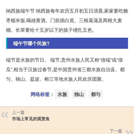
纳西族端午节 纳西族每年农历五月初五日清晨,家家要吃糖
枣糯米饭,喝雄黄酒。门前插白篙、三根葛蒲及两根大麦
穗。长辈要给十五岁以下的孩子绕扎五色。
端午节哪个民族?
端节是水族的节日。 端节,贵州水族人民又称“借端”或“借
瓜”,相当于汉族过春节,是中国贵州省三都水族自治县、都
匀、独山、荔波、榕江等地水族人民欢庆团聚。
网络标签：
水族
独山
都匀
上一篇
市场上常见的观赏鱼
下一篇