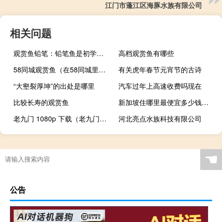
江门市蓬江区海豚水族有限公司
相关问题
观赏鱼铅笔：铅笔鱼是初学者比较容易饲养的观赏鱼
高档观赏鱼有哪些
58同城观赏鱼（在58同城里在线购买观赏鱼靠谱吗？）
有关虎年春节元宵节的古诗
“大壑裂厚坤”的出处是哪里
汽车过年上高速收费吗现在
比较长寿的观赏鱼
新加坡住哪里最便宜多少钱一个月
老九门 1080p 下载（老九门_720P迅雷下载 完整版下载）
河北亮点水族科技有限公司
服装设计岗位有哪些
66大寿怎么过
给老家拜年如何拜
☚
公告