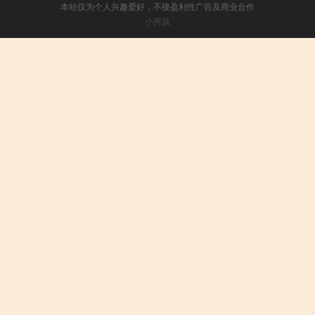
本站仅为个人兴趣爱好，不接盈利性广告及商业合作
小男孩