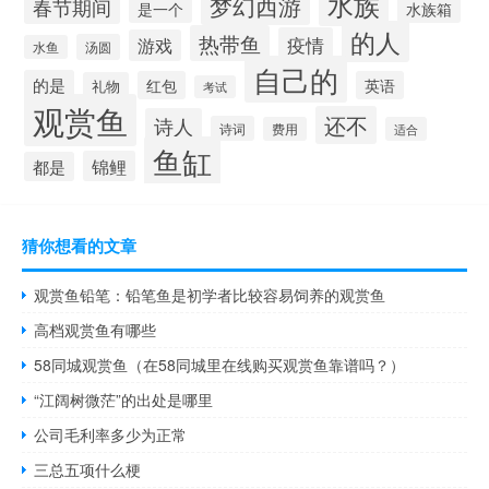
水族
梦幻西游
春节期间
水族箱
是一个
的人
热带鱼
疫情
游戏
汤圆
水鱼
自己的
的是
红包
英语
礼物
考试
观赏鱼
还不
诗人
诗词
费用
适合
鱼缸
锦鲤
都是
猜你想看的文章
观赏鱼铅笔：铅笔鱼是初学者比较容易饲养的观赏鱼
高档观赏鱼有哪些
58同城观赏鱼（在58同城里在线购买观赏鱼靠谱吗？）
“江阔树微茫”的出处是哪里
公司毛利率多少为正常
三总五项什么梗