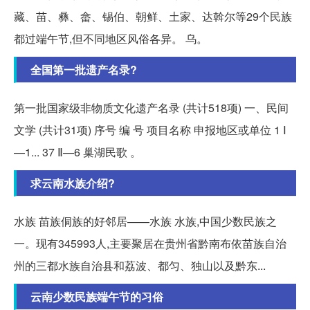
藏、苗、彝、畲、锡伯、朝鲜、土家、达斡尔等29个民族
都过端午节,但不同地区风俗各异。 乌。
全国第一批遗产名录?
第一批国家级非物质文化遗产名录 (共计518项) 一、民间
文学 (共计31项) 序号 编 号 项目名称 申报地区或单位 1 Ⅰ
—1... 37 Ⅱ—6 巢湖民歌 。
求云南水族介绍?
水族 苗族侗族的好邻居——水族 水族,中国少数民族之
一。现有345993人,主要聚居在贵州省黔南布依苗族自治
州的三都水族自治县和荔波、都匀、独山以及黔东...
云南少数民族端午节的习俗