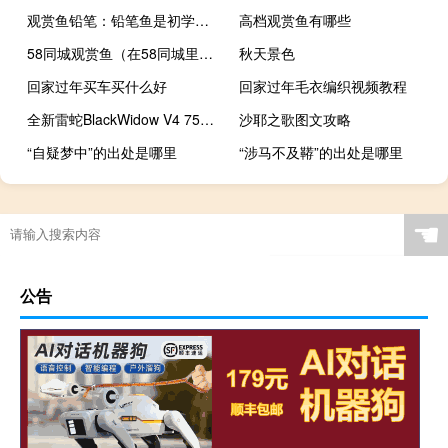
观赏鱼铅笔：铅笔鱼是初学者比较容易饲养的观赏鱼
高档观赏鱼有哪些
58同城观赏鱼（在58同城里在线购买观赏鱼靠谱吗？）
秋天景色
回家过年买车买什么好
回家过年毛衣编织视频教程
全新雷蛇BlackWidow V4 75%键盘配备热插拔按键开关
沙耶之歌图文攻略
“自疑梦中”的出处是哪里
“涉马不及鞯”的出处是哪里
承德水族市场
推箱子游戏攻略
☚
公告