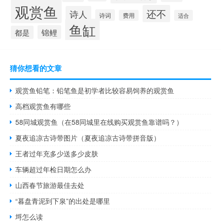
观赏鱼
还不
诗人
诗词
费用
适合
鱼缸
锦鲤
都是
猜你想看的文章
观赏鱼铅笔：铅笔鱼是初学者比较容易饲养的观赏鱼
高档观赏鱼有哪些
58同城观赏鱼（在58同城里在线购买观赏鱼靠谱吗？）
夏夜追凉古诗带图片（夏夜追凉古诗带拼音版）
王者过年充多少送多少皮肤
车辆超过年检日期怎么办
山西春节旅游最佳去处
“暮盘青泥到下泉”的出处是哪里
埒怎么读