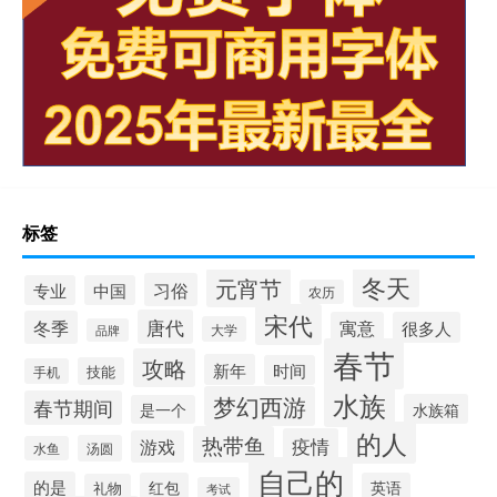
标签
冬天
元宵节
习俗
专业
中国
农历
宋代
唐代
冬季
寓意
很多人
大学
品牌
春节
攻略
新年
时间
技能
手机
水族
梦幻西游
春节期间
水族箱
是一个
的人
热带鱼
疫情
游戏
汤圆
水鱼
自己的
的是
红包
英语
礼物
考试