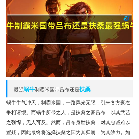
蜗牛
扶桑
最强
制霸米国带吕布还是
蜗牛牛气冲天，制霸米国，一路风光无限，引来各方豪杰
争相请缨。而蜗牛所带之人，是扶桑之豪吕布，以其武艺
之强悍，无人可及。然而，吕布身世扶桑，对其忠诚难以
置疑，因此最终将选择扶桑之国为其归属，为其效力。如