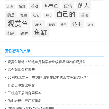
的人
热带鱼
疫情
游戏
汤圆
水鱼
自己的
的是
红包
英语
礼物
考试
观赏鱼
还不
诗人
诗词
费用
适合
鱼缸
锦鲤
都是
猜你想看的文章
观赏鱼铅笔：铅笔鱼是初学者比较容易饲养的观赏鱼
高档观赏鱼有哪些
58同城观赏鱼（在58同城里在线购买观赏鱼靠谱吗？）
什么是中空玻璃窗
工程施工居间合同样本
佛山岩板生产厂家排名
“芙蓉国里尽朝晖”的出处是哪里