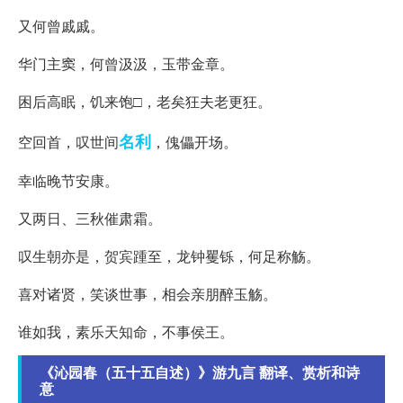
又何曾戚戚。
华门主窦，何曾汲汲，玉带金章。
困后高眠，饥来饱□，老矣狂夫老更狂。
名利
空回首，叹世间
，傀儡开场。
幸临晚节安康。
又两日、三秋催肃霜。
叹生朝亦是，贺宾踵至，龙钟矍铄，何足称觞。
喜对诸贤，笑谈世事，相会亲朋醉玉觞。
谁如我，素乐天知命，不事侯王。
《沁园春（五十五自述）》游九言 翻译、赏析和诗
意