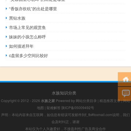
“香饭亦炊秔”的出处是哪里
黑钻水族
市场上常见的观赏鱼
妹妹的小孩怎么称呼
如何描述拜年
c盘留多少空间比较好
水族知识分类
Copyright © 2012 - 2026
水族之家
Powered by
网站分类目录
|
精选推荐文章
|
网站
地图
|
疑难解答
陕ICP备05009492号
声明：本站内容来自互联网，如信息有错误可发邮件到f_fb#foxmail.com说明，我们
会及时纠正，谢谢
本站仅为个人兴趣爱好，不接盈利性广告及商业合作