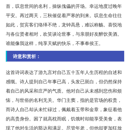
首，叹息世间的名利，操纵傀儡的开场。幸运地度过晚年
平安。再过两天，三秋催促着严寒的到来。叹息生命往往
如此，贺宾客们络绎不绝，龙钟高悬，难以称觞。喜悦地
与各位贤者相对，欢笑谈论世事，与亲朋好友醉饮美酒。
谁能像我这样，纯享天赋的快乐，不事奉侯王。
诗意和赏析：
这首诗词表达了游九言对自己五十五年人生历程的自述和
感慨。诗人提到自己年事已高，头发已斑白，但仍然保持
着自己的风采和庄严的气质。他对自己从未感到悲伤和烦
恼，与世俗的名利无关。华门主窦，指的是官场的权贵，
而诗人自己却从未忙碌过，佩戴着玉带和金章，象征着他
的高贵身份。困了就高枕而眠，饥饿时却能享受美食，表
现了他对生活的豁达和满足。尽管年老，但他却更加狂放