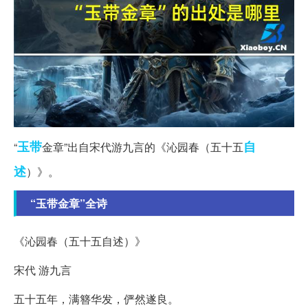
玉带
自
“
金章”出自宋代游九言的《沁园春（五十五
述
）》。
“玉带金章”全诗
《沁园春（五十五自述）》
宋代 游九言
五十五年，满簪华发，俨然遂良。