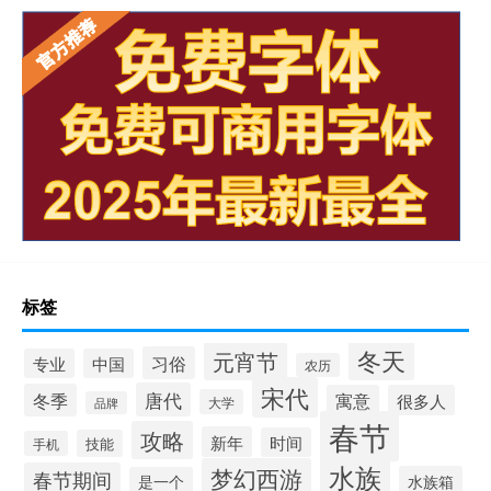
标签
冬天
元宵节
习俗
专业
中国
农历
宋代
唐代
冬季
寓意
很多人
大学
品牌
春节
攻略
新年
时间
技能
手机
水族
梦幻西游
春节期间
水族箱
是一个