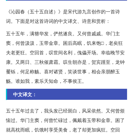
《沁园春（五十五自述）》是宋代游九言创作的一首诗
词。下面是对这首诗词的中文译文、诗意和赏析：
五十五年，满簪华发，俨然遂良。又何曾戚戚。华门主
窦，何曾汲汲，玉带金章。困后高眠，饥来饱□，老矣狂
夫老更狂。空回首，叹世间名利，傀儡开场。幸临晚节安
康。又两日、三秋催肃霜。叹生朝亦是，贺宾踵至，龙钟
矍铄，何足称觞。喜对诸贤，笑谈世事，相会亲朋醉玉
觞。谁如我，素乐天知命，不事侯王。
中文译文：
五十五年过去了，我头发已经斑白，风采依然。又何曾烦
恼过。华门主窦，何曾忙碌过，佩戴着玉带和金章。困了
就高枕而眠，饥饿时享受美食，老了却更加疯狂。空回