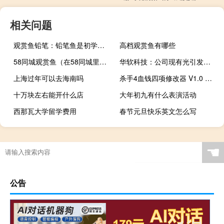
相关问题
观赏鱼铅笔：铅笔鱼是初学者比较容易饲养的观赏鱼
高档观赏鱼有哪些
58同城观赏鱼（在58同城里在线购买观赏鱼靠谱吗？）
华软科技：公司现有光引发剂产品小批量生产销售
上海过年可以去海南吗
杀手4血钱四项修改器 V1.0 绿色免费版（杀手4血钱四项修改器 V1.0 绿色免费版功能简介）
十万块左右能开什么店
大年初九有什么表演活动
西那瓦大学留学费用
春节元旦快乐英文怎么写
深圳冬天绿树浓荫好吗
水族过滤箱
水族哪个好
☚
公告