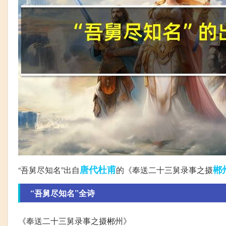
唐代
杜甫
郴
“吾舅尽知名”出自
的《奉送二十三舅录事之摄
“吾舅尽知名”全诗
《奉送二十三舅录事之摄郴州》