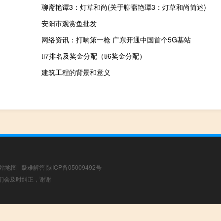
聊斋艳谭3：灯草和尚(关于聊斋艳谭3：灯草和尚简述)
安阳市观赏鱼批发
网络资讯：打响第一枪 广东开通中国首个5G基站
ti7排名及奖金分配（ti6奖金分配）
建筑工程的背景和意义
站地图
|
疑难解答
陕ICP备05009492号
，我们会及时纠正，谢谢