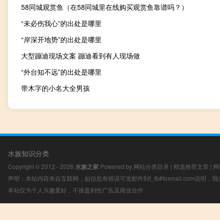
58同城观赏鱼（在58同城里在线购买观赏鱼靠谱吗？）
“未必伤我心”的出处是哪里
“岸深开地势”的出处是哪里
大型蹦迪现场文案 蹦迪看到有人现场做
“外台知不远”的出处是哪里
带木字的小名大全男孩
水族知识分类
Copyright © 2012 - 2026
水族之家
Powered by
网站分类目录
|
精选推荐文章
|
网
声明：本站内容来自互联网，如信息有错误可发邮件到f_fb#foxmail.com说明
本站仅为个人兴趣爱好，不接盈利性广告及商业合作