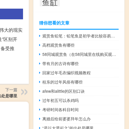
鱼缸
猜你想看的文章
代伟大的现实
观赏鱼铅笔：铅笔鱼是初学者比较容易饲养的观赏鱼
杜”区别开
高档观赏鱼有哪些
中备受推
58同城观赏鱼（在58同城里在线购买观赏鱼靠谱吗？）
带有月的古诗有哪些
回家过年毛衣编织视频教程
桂东的过年风俗有哪些
下一篇
afew和alittle的区别口诀
出处是哪里
过年初五可以杀鸡吗
考研时间各科目时间
离婚后给前婆婆拜年怎么办
“是以大贤起之”的出处是哪里