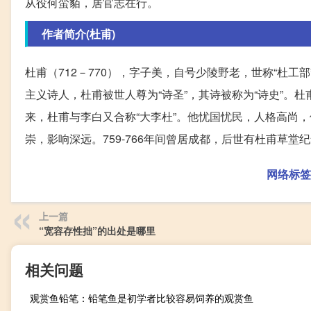
从役何蛮貊，居官志在行。
作者简介(杜甫)
杜甫（712－770），字子美，自号少陵野老，世称“杜工
主义诗人，杜甫被世人尊为“诗圣”，其诗被称为“诗史”。杜
来，杜甫与李白又合称“大李杜”。他忧国忧民，人格高尚，
崇，影响深远。759-766年间曾居成都，后世有杜甫草堂
网络标签
上一篇
“宽容存性拙”的出处是哪里
相关问题
观赏鱼铅笔：铅笔鱼是初学者比较容易饲养的观赏鱼