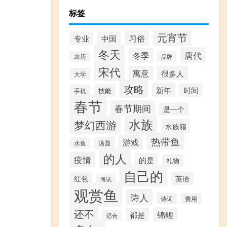
标签
元宵节
习俗
专业
中国
冬天
唐代
冬季
农历
品牌
宋代
寓意
很多人
大学
攻略
新年
时间
技能
手机
春节
春节期间
是一个
水族
梦幻西游
水族箱
热带鱼
游戏
汤圆
水鱼
的人
疫情
的是
礼物
自己的
红包
英语
考试
观赏鱼
诗人
诗词
费用
还不
锦鲤
都是
适合