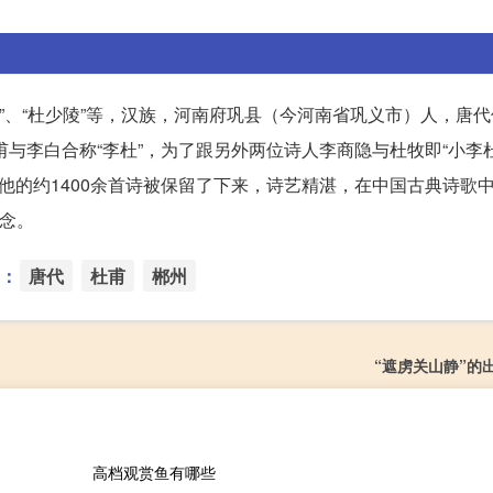
部”、“杜少陵”等，汉族，河南府巩县（今河南省巩义市）人，唐
甫与李白合称“李杜”，为了跟另外两位诗人李商隐与杜牧即“小李
他的约1400余首诗被保留了下来，诗艺精湛，在中国古典诗歌
纪念。
：
唐代
杜甫
郴州
“遮虏关山静”的
高档观赏鱼有哪些