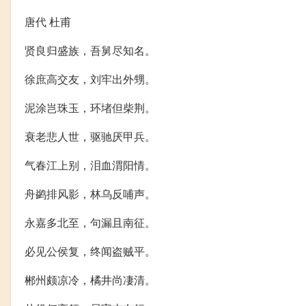
唐代 杜甫
贤良归盛族，吾舅尽知名。
徐庶高交友，刘牢出外甥。
泥涂岂珠玉，环堵但柴荆。
衰老悲人世，驱驰厌甲兵。
气春江上别，泪血渭阳情。
舟鹢排风影，林乌反哺声。
永嘉多北至，句漏且南征。
必见公侯复，终闻盗贼平。
郴州颇凉冷，橘井尚凄清。