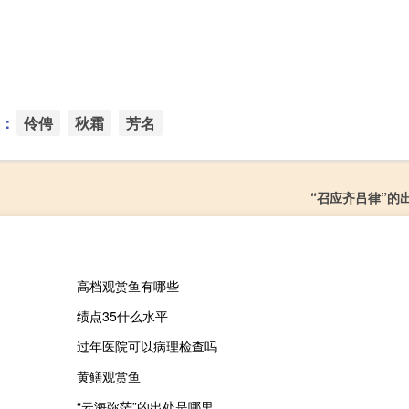
：
伶俜
秋霜
芳名
“召应齐吕律”的
高档观赏鱼有哪些
绩点35什么水平
过年医院可以病理检查吗
黄鳝观赏鱼
“云海弥茫”的出处是哪里