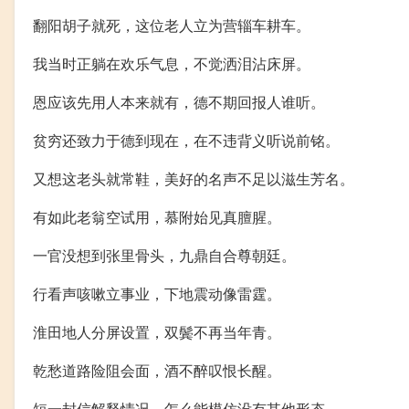
翻阳胡子就死，这位老人立为营辎车耕车。
我当时正躺在欢乐气息，不觉洒泪沾床屏。
恩应该先用人本来就有，德不期回报人谁听。
贫穷还致力于德到现在，在不违背义听说前铭。
又想这老头就常鞋，美好的名声不足以滋生芳名。
有如此老翁空试用，慕附始见真膻腥。
一官没想到张里骨头，九鼎自合尊朝廷。
行看声咳嗽立事业，下地震动像雷霆。
淮田地人分屏设置，双鬓不再当年青。
乾愁道路险阻会面，酒不醉叹恨长醒。
短一封信解释情况，怎么能模仿没有其他形态。