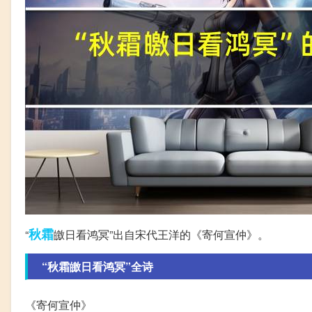
秋霜
“
皦日看鸿冥”出自宋代王洋的《寄何宣仲》。
“秋霜皦日看鸿冥”全诗
《寄何宣仲》