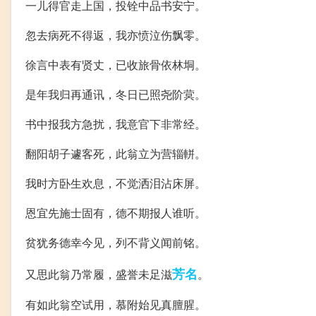
一儿得官走上国，投铨中品书安宁。
忽去病死不得返，我亦愤泣伤飘零。
徐言中表有贤丈，已收旅骨依林垌。
是年我归再通讯，冬日已照尧阶蓂。
书中报我方急扰，我意官下非常经。
翻阳胡子遽客死，此翁立为营辎軿。
我时方卧生欢息，不觉洒泪沾床屏。
恩宜先施士固有，德不期报人谁听。
贫犹务德幸今见，列不背义闻前铭。
芳名
又思此翁乃常履，盛誉未足滋
。
有如此翁空试用，慕附始见真膻腥。