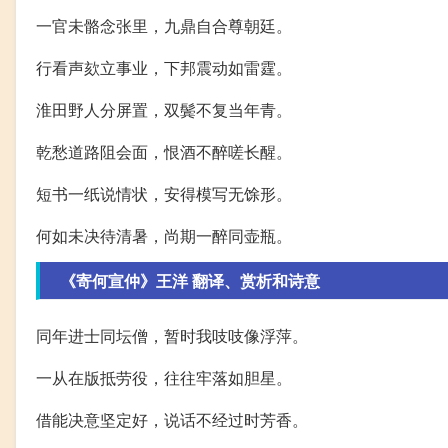
一官未骼念张里，九鼎自合尊朝廷。
行看声欬立事业，下邦震动如雷霆。
淮田野人分屏置，双鬓不复当年青。
乾愁道路阻会面，恨酒不醉嗟长醒。
短书一纸说情状，安得模写无馀形。
何如未决待清暑，尚期一醉同壶瓶。
《寄何宣仲》王洋 翻译、赏析和诗意
同年进士同坛僧，暂时我吱吱像浮萍。
一从在版抵劳役，往往牢落如胆星。
借能决意坚定好，说话不经过时芳香。