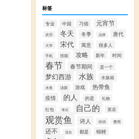
标签
元宵节
习俗
专业
中国
冬天
唐代
冬季
农历
品牌
宋代
寓意
很多人
大学
攻略
新年
时间
技能
手机
春节
春节期间
是一个
水族
梦幻西游
水族箱
热带鱼
游戏
汤圆
水鱼
的人
疫情
的是
礼物
自己的
红包
英语
考试
观赏鱼
诗人
诗词
费用
还不
锦鲤
都是
适合