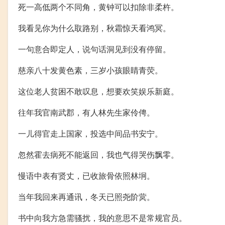
死一高低两个不同角，黄钟可以扣除非柔杵。
我看见你为什么取路别，秋霜惊天看鸿冥。
一句意合即定人，说句话洞见到没有停留。
慈亲八十发黄色素，三岁小孩眼睛青荧。
这位老人贫困不敢叹息，想要欢笑娱乐新庭。
往年我官南武郡，有人林先生家伶俜。
一儿得官走上国家，投选中间品书安宁。
忽然霍去病死不能返回，我也气得哭伤飘零。
慢语中表有贤丈，已收旅骨依照林坰。
当年我回来再通讯，冬天已照尧阶蓂。
书中向我方急需骚扰，我的意思不是常规官员。