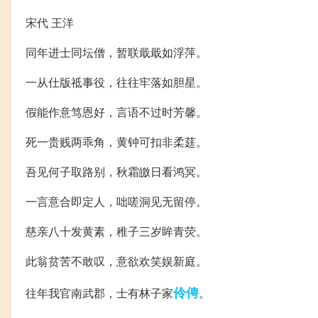
宋代 王洋
同年进士同坛僧，暂联戢戢如浮萍。
一从仕版祗事役，往往牢落如胆星。
假能作意笃恩好，言语不过时芳馨。
死一贵贱两乖角，黄钟可扣非柔莛。
吾见何子取路别，秋霜皦日看鸿冥。
一言意合即定人，咄嗟洞见无留停。
慈亲八十发黄素，稚子三岁眸青荧。
此翁贫苦不敢叹，意欲欢笑娱新庭。
伶俜
往年我官南武郡，士有林子家
。