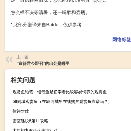
怎么样不决等清暑，还一喝醉和壶瓶。
* 此部分翻译来自Baidu，仅供参考
网络标签
上一篇
“宣待君今即召”的出处是哪里
相关问题
观赏鱼铅笔：铅笔鱼是初学者比较容易饲养的观赏鱼
58同城观赏鱼（在58同城里在线购买观赏鱼靠谱吗？）
律诗对仗
密室逃脱8第11攻略
大年初九有什么表演活动