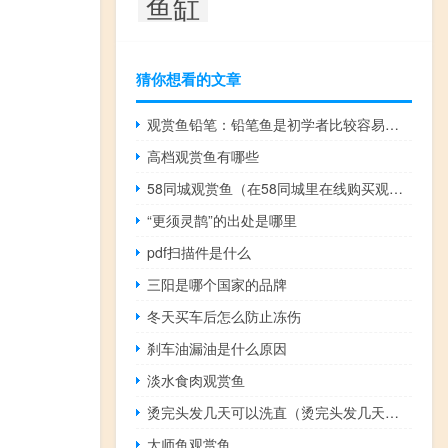
鱼缸
猜你想看的文章
观赏鱼铅笔：铅笔鱼是初学者比较容易饲养的观赏鱼
高档观赏鱼有哪些
58同城观赏鱼（在58同城里在线购买观赏鱼靠谱吗？）
“更须灵鹊”的出处是哪里
pdf扫描件是什么
三阳是哪个国家的品牌
冬天买车后怎么防止冻伤
刹车油漏油是什么原因
淡水食肉观赏鱼
烫完头发几天可以洗直（烫完头发几天可以洗）
太师鱼观赏鱼