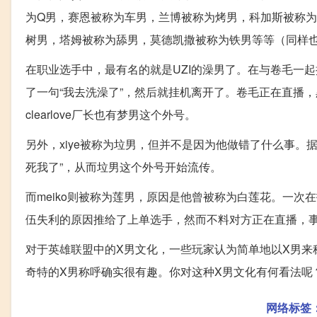
为Q男，赛恩被称为车男，兰博被称为烤男，科加斯被称
树男，塔姆被称为舔男，莫德凯撒被称为铁男等等（同样也
在职业选手中，最有名的就是UZI的澡男了。在与卷毛一
了一句“我去洗澡了”，然后就挂机离开了。卷毛正在直播
clearlove厂长也有梦男这个外号。
另外，xiye被称为垃男，但并不是因为他做错了什么事。据说
死我了”，从而垃男这个外号开始流传。
而meiko则被称为莲男，原因是他曾被称为白莲花。一次在打排位
伍失利的原因推给了上单选手，然而不料对方正在直播，
对于英雄联盟中的X男文化，一些玩家认为简单地以X男来
奇特的X男称呼确实很有趣。你对这种X男文化有何看法呢
网络标签