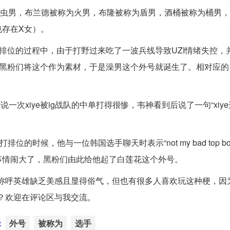
为虫男，布兰德被称为火男，布隆被称为盾男，酒桶被称为桶男
存在X女）。
起排位的过程中，由于打野过来吃了一波兵线导致UZI情绪失控，
，黑粉们将这个作为素材，于是澡男这个外号就诞生了。相对应的
一次xiye被ig战队的中单打得很惨，韦神看到后说了一句“xiy
的时候，他与一位韩国选手聊天时表示“not my bad top bo
事情闹大了，黑粉们由此给他起了白莲花这个外号。
称呼英雄缺乏美感且显得俗气，但也有很多人喜欢玩这种梗，因
？欢迎在评论区与我交流。
：
外号
被称为
选手