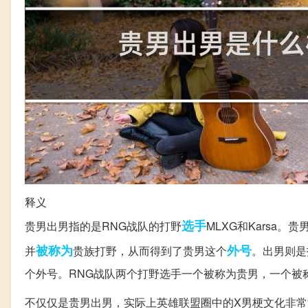
释义
选手
贵男出男指的是RNG战队的打野
MLXG和Karsa
被称为
外号
并
贵族打野，从而得到了贵男这个
。出男则是
个外号。RNG战队两个打野选手一个被称为贵男，一个被
不仅仅是贵男出男，实际上英雄联盟圈中的X男梗文化非