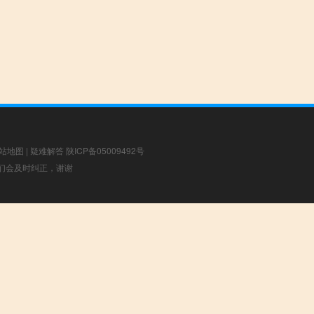
站地图
|
疑难解答
陕ICP备05009492号
，我们会及时纠正，谢谢