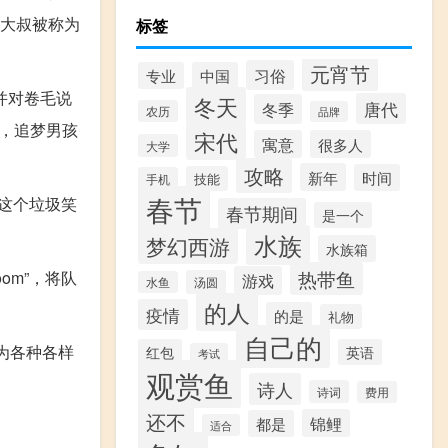
，大叔被称为
标签
元宵节
习俗
专业
中国
并对卷毛说
冬天
唐代
冬季
农历
品牌
，追梦男孩
宋代
寓意
很多人
大学
攻略
新年
时间
技能
手机
春节
e这个垃圾笑
春节期间
是一个
水族
梦幻西游
水族箱
热带鱼
om”，将队
游戏
汤圆
水鱼
的人
疫情
的是
礼物
自己的
为各种各样
红包
英语
考试
观赏鱼
诗人
诗词
费用
还不
锦鲤
都是
适合