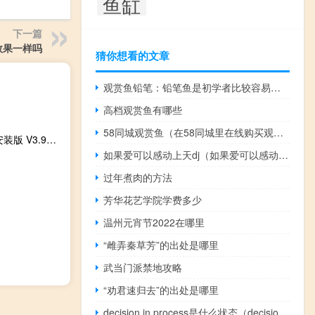
鱼缸
下一篇
效果一样吗
猜你想看的文章
观赏鱼铅笔：铅笔鱼是初学者比较容易饲养的观赏鱼
高档观赏鱼有哪些
58同城观赏鱼（在58同城里在线购买观赏鱼靠谱吗？）
沐风工具箱3免安装版 V3.96 免费最新版（沐风工具箱3免安装版 V3.96 免费最新版功能简介）
如果爱可以感动上天dj（如果爱可以感动上天）
过年煮肉的方法
芳华花艺学院学费多少
温州元宵节2022在哪里
“雌弄秦草芳”的出处是哪里
武当门派禁地攻略
“劝君速归去”的出处是哪里
decision in process是什么状态（decision in process）