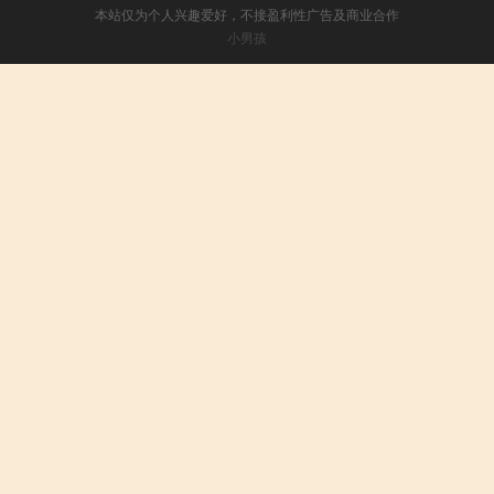
本站仅为个人兴趣爱好，不接盈利性广告及商业合作
小男孩