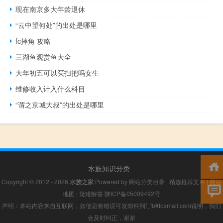
现在南京多大年龄退休
“云中望何处”的出处是哪里
fc摔角 攻略
三湖鱼观赏鱼大全
大年初五可以买扫把吗女生
维修收入计入什么科目
“谓之京城大叔”的出处是哪里
水族知识分类
Copyright © 2012 - 2026
水族之家
Powered by
网站分类目录
|
精选推荐文章
|
网站
地图
|
疑难解答
陕ICP备05009492号
声明：本站内容来自互联网，如信息有错误可发邮件到f_fb#foxmail.com说明，我们
会及时纠正，谢谢