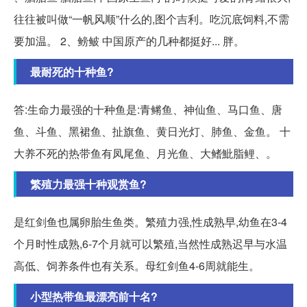
往往被叫做“一帆风顺”什么的,图个吉利。吃沉底饲料,不需
要加温。 2、鳑鲏 中国原产的几种都挺好... 胖。
最耐死的十种鱼?
答:生命力最强的十种鱼是:青鳉鱼、神仙鱼、马口鱼、唐
鱼、斗鱼、黑裙鱼、扯旗鱼、黄日光灯、肺鱼、金鱼。 十
大养不死的热带鱼有凤尾鱼、月光鱼、大鳍魮脂鲤、。
繁殖力最强十种观赏鱼?
是红剑鱼也属卵胎生鱼类。繁殖力强,性成熟早,幼鱼在3-4
个月时性成熟,6-7个月就可以繁殖,当然性成熟迟早与水温
高低、饲养条件也有关系。母红剑鱼4-6周就能生。
小型热带鱼最漂亮前十名?