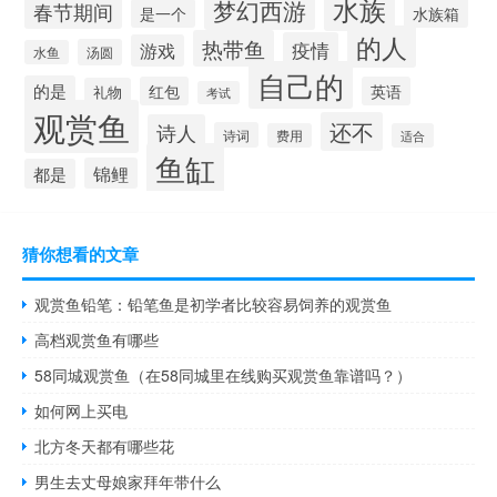
水族
梦幻西游
春节期间
水族箱
是一个
的人
热带鱼
疫情
游戏
汤圆
水鱼
自己的
的是
红包
英语
礼物
考试
观赏鱼
还不
诗人
诗词
费用
适合
鱼缸
锦鲤
都是
猜你想看的文章
观赏鱼铅笔：铅笔鱼是初学者比较容易饲养的观赏鱼
高档观赏鱼有哪些
58同城观赏鱼（在58同城里在线购买观赏鱼靠谱吗？）
如何网上买电
北方冬天都有哪些花
男生去丈母娘家拜年带什么