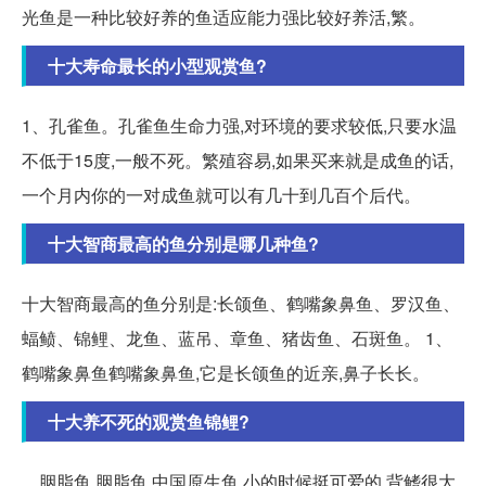
光鱼是一种比较好养的鱼适应能力强比较好养活,繁。
十大寿命最长的小型观赏鱼?
1、孔雀鱼。孔雀鱼生命力强,对环境的要求较低,只要水温
不低于15度,一般不死。繁殖容易,如果买来就是成鱼的话,
一个月内你的一对成鱼就可以有几十到几百个后代。
十大智商最高的鱼分别是哪几种鱼?
十大智商最高的鱼分别是:长颌鱼、鹤嘴象鼻鱼、罗汉鱼、
蝠鲼、锦鲤、龙鱼、蓝吊、章鱼、猪齿鱼、石斑鱼。 1、
鹤嘴象鼻鱼鹤嘴象鼻鱼,它是长颌鱼的近亲,鼻子长长。
十大养不死的观赏鱼锦鲤?
、胭脂鱼 胭脂鱼,中国原生鱼,小的时候挺可爱的,背鳍很大,