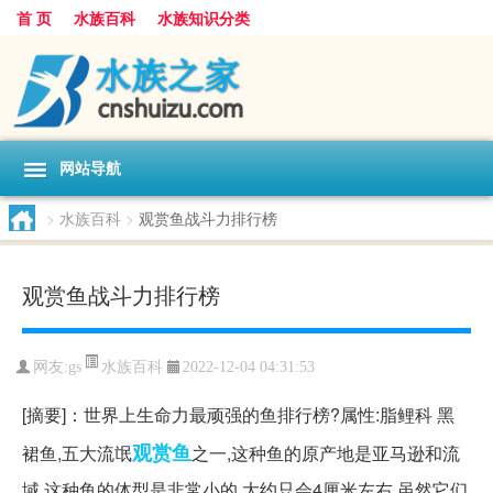
首 页
水族百科
水族知识分类
网站导航
>
水族百科
>
观赏鱼战斗力排行榜
观赏鱼战斗力排行榜
水族百科
网友:
gs
2022-12-04 04:31:53
[摘要]：世界上生命力最顽强的鱼排行榜?属性:脂鲤科 黑
观赏鱼
裙鱼,五大流氓
之一,这种鱼的原产地是亚马逊和流
域,这种鱼的体型是非常小的,大约只会4厘米左右,虽然它们