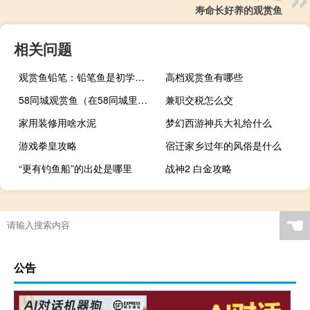
寿命长好养的观赏鱼
相关问题
观赏鱼铅笔：铅笔鱼是初学者比较容易饲养的观赏鱼
高档观赏鱼有哪些
58同城观赏鱼（在58同城里在线购买观赏鱼靠谱吗？）
兼职交税怎么交
家用装修用啥水泥
梦幻西游神兵大礼给什么
游戏拳皇攻略
宿迁家乡过年的风俗是什么
“更有钓鱼船”的出处是哪里
战神2 白金攻略
键盘进水按键错乱修复（键盘进水按键错乱）
属兔的多大年
聚维酮碘 观赏鱼
☚
公告