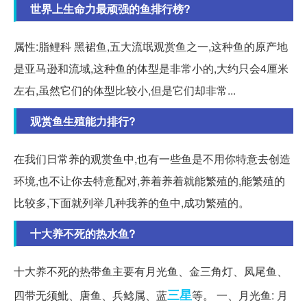
世界上生命力最顽强的鱼排行榜?
属性:脂鲤科 黑裙鱼,五大流氓观赏鱼之一,这种鱼的原产地
是亚马逊和流域,这种鱼的体型是非常小的,大约只会4厘米
左右,虽然它们的体型比较小,但是它们却非常...
观赏鱼生殖能力排行?
在我们日常养的观赏鱼中,也有一些鱼是不用你特意去创造
环境,也不让你去特意配对,养着养着就能繁殖的,能繁殖的
比较多,下面就列举几种我养的鱼中,成功繁殖的。
十大养不死的热水鱼?
十大养不死的热带鱼主要有月光鱼、金三角灯、凤尾鱼、
三星
四带无须魮、唐鱼、兵鲶属、蓝
等。 一、月光鱼: 月